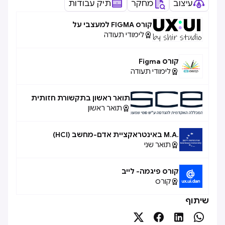
עיצוב
מחקר
תיק עבודות
קורס FIGMA למעצבי על
לימודי תעודה

קורס Figma
לימודי תעודה

תואר ראשון בתקשורת חזותית
תואר ראשון

.M.A באינטראקציית אדם-מחשב (HCI)
תואר שני

קורס פיגמה- לייב
קורס

שיתוף



