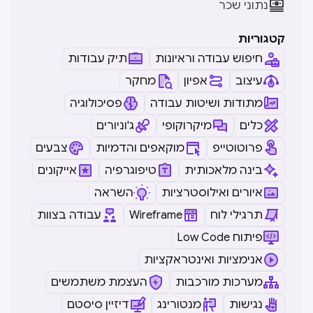

נתוני שכר
קטגוריות
חיפוש עבודה וראיונות
תיק עבודות
עיצוב
אפיון
מחקר
מתודות ושיטות עבודה
פסיכולוגיה
כלים
מיקרוקופי
ג'וניורים
פרוטוטייפ
מוקאפים והדמיות
צבעים
בינה מלאכותית
טיפוגרפיה
אייקונים
איורים ואילוסטרציות
השראה
תרגילי לוח
Wireframe
עבודה בצוות
Low Code פיתוח
אנימציות ואינטראקציות
מערכות מורכבות
העצמת משתמשים
נגישות
מנטורינג
דיזיין סיסטם