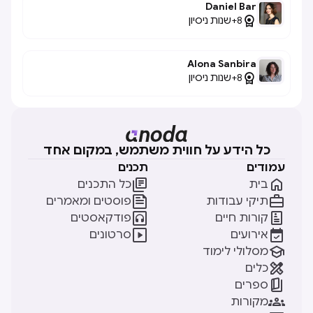
Daniel Bar

8+
שנות ניסיון
Alona Sanbira

8+
שנות ניסיון
כל הידע על חווית משתמש, במקום אחד
עמודים
תכנים


בית
כל התכנים


תיקי עבודות
פוסטים ומאמרים


קורות חיים
פודקאסטים


אירועים
סרטונים

מסלולי לימוד

כלים

ספרים

מקורות