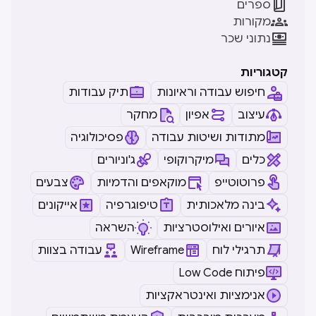

ספרים

מקורות

נתוני שכר
קטגוריות
חיפוש עבודה וראיונות
תיק עבודות
עיצוב
אפיון
מחקר
מתודות ושיטות עבודה
פסיכולוגיה
כלים
מיקרוקופי
ג'וניורים
פרוטוטייפ
מוקאפים והדמיות
צבעים
בינה מלאכותית
טיפוגרפיה
אייקונים
איורים ואילוסטרציות
השראה
תרגילי לוח
Wireframe
עבודה בצוות
Low Code פיתוח
אנימציות ואינטראקציות