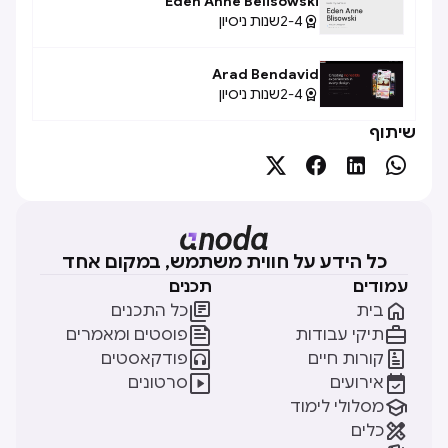
Eden Anne Belisowski
2-4
שנות ניסיון

Arad Bendavid
2-4
שנות ניסיון

שיתוף




כל הידע על חווית משתמש, במקום אחד
עמודים
תכנים


בית
כל התכנים


תיקי עבודות
פוסטים ומאמרים


קורות חיים
פודקאסטים


אירועים
סרטונים

מסלולי לימוד

כלים