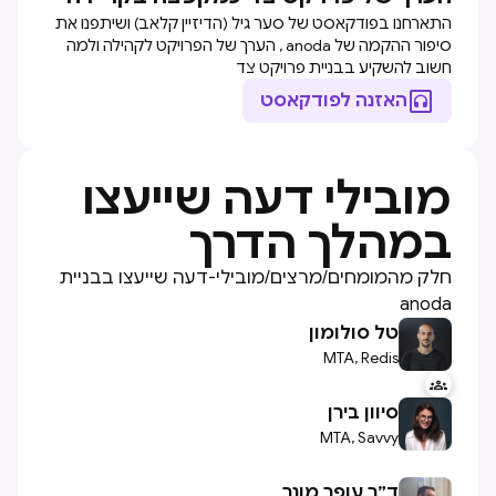
התארחנו בפודקאסט של סער גיל (הדיזיין קלאב) ושיתפנו את
סיפור ההקמה של anoda , הערך של הפרויקט לקהילה ולמה
חשוב להשקיע בבניית פרויקט צד

האזנה לפודקאסט
מובילי דעה שייעצו
במהלך הדרך
חלק מהמומחים/מרצים/מובילי-דעה שייעצו בבניית
anoda
טל סולומון
MTA, Redis

סיוון בירן
MTA, Savvy
ד״ר עופר מונר