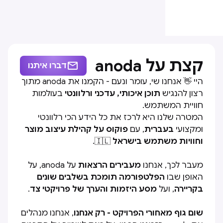
קצת על anoda

דברו איתנו
היי 👋 אנחנו שי, עומר ונעם - הקמנו את anoda מתוך
רצון להנגיש
תוכן איכותי, עדכני ורלוונטי
בעולמות
חוויית המשתמש.
המטרה שלנו היא לרכז את כל הידע הכי רלוונטי
ומקצועי
בעברית
, עם
פוקוס על קהילת עיצוב מוצר
וחוויות משתמש בישראל
🇮🇱.
מעבר לכך, אנחנו
מעבירים הרצאות
על anoda, על
האופן שבו
הפלטפורמה תומכת בשלבים שונים
בקריירה
, ועל
מסע היזמות והערך של פרויקטי צד
.
שום גוף מאחורי הפרויקט - רק אנחנו
, אנחנו מנהלים