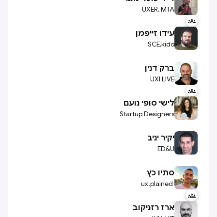
UXER, MTA

עידו זייפמן
SCE,kido
ברק דנין
UXI LIVE

לישי סופי נועם
Startup Designers
יקיר יניב
ED&U
סתיו כץ
ux.plained

ארז רזניקוב