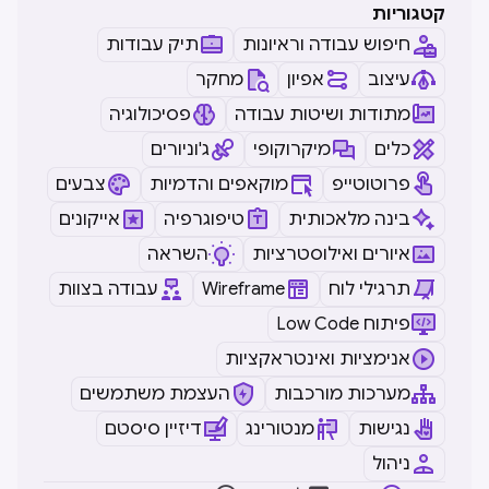
קטגוריות
חיפוש עבודה וראיונות
תיק עבודות
עיצוב
אפיון
מחקר
מתודות ושיטות עבודה
פסיכולוגיה
כלים
מיקרוקופי
ג'וניורים
פרוטוטייפ
מוקאפים והדמיות
צבעים
בינה מלאכותית
טיפוגרפיה
אייקונים
איורים ואילוסטרציות
השראה
תרגילי לוח
Wireframe
עבודה בצוות
Low Code פיתוח
אנימציות ואינטראקציות
מערכות מורכבות
העצמת משתמשים
נגישות
מנטורינג
דיזיין סיסטם
ניהול