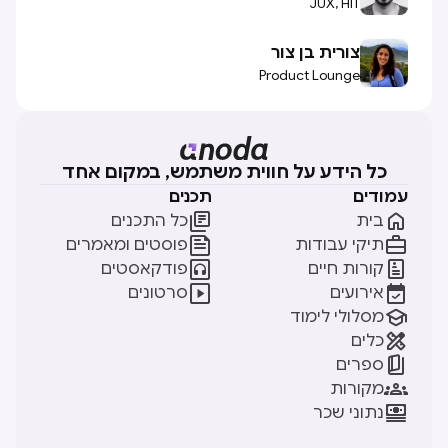
JUX, HIT
צורית בן צור
Product Lounge
כל הידע על חווית משתמש, במקום אחד
עמודים
תכנים


בית
כל התכנים


תיקי עבודות
פוסטים ומאמרים


קורות חיים
פודקאסטים


אירועים
סרטונים

מסלולי לימוד

כלים

ספרים

מקורות

נתוני שכר