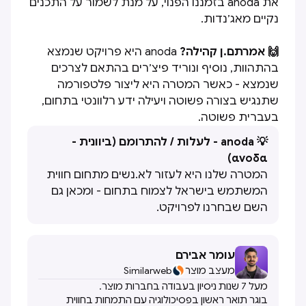
את anoda בזמננו הפנוי, על מנת לשמור על התכנים
נקיים מאג׳נדות.
🙌 אמרתם.ן קהילה?
anoda היא פרויקט שנמצא
בהתהוות, נוסיף ונוריד פיצ׳רים בהתאם לצרכים
שנמצא - כאשר המטרה היא ליצור פלטפורמה
שתנגיש בצורה פשוטה ויעילה ידע רלוונטי בתחום,
בעברית פשוטה.
💡 anoda - לעלות / להתרומם (ביוונית -
ανοδα)
המטרה שלנו היא לעזור לא.נשים מתחום חווית
המשתמש בישראל לצמוח בתחום - ומכאן גם
השם שבחרנו לפרויקט.
עומר אבירם
מעצב מוצר
Similarweb
מעל 7 שנות ניסיון בעבודה בחברות מוצר.
בוגר תואר ראשון בפסיכולוגיה עם התמחות בחווית