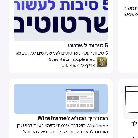
שתמשים
 משמש
הזמן
הדף
5 סיבות לשרטט

5 סיבות לעשות שרטוטים לפני שניגשים למחשב✍️
Stav Katz | ux.plained
4
דק׳
•
15.7.22
•
🇮🇱
המדריך המלא לWireframe

לך
Wireframe הוא דרך עוצמתי לזיהוי בעיות לפני שהן
הופכות לבעיות יקרות. אבל מהי הגישה הנכונה?