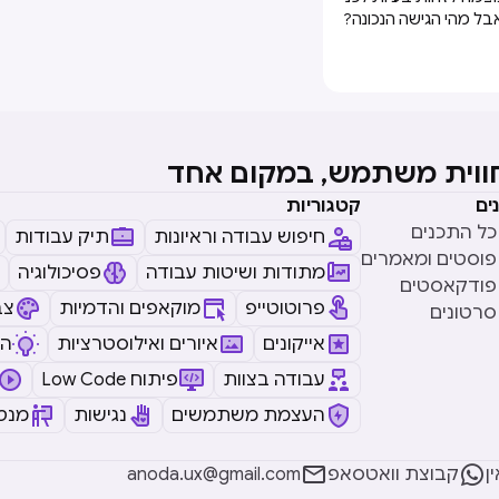
אבל מהי הגישה הנכונה?
חווית משתמש, במקום אחד
ים
קטגוריות
כל התכנים
חיפוש עבודה וראיונות
תיק עבודות
פוסטים ומאמרים
מתודות ושיטות עבודה
פסיכולוגיה
פודקאסטים
פרוטוטייפ
מוקאפים והדמיות
צב
סרטונים
אייקונים
איורים ואילוסטרציות
ה
עבודה בצוות
Low Code פיתוח
העצמת משתמשים
נגישות
מנטו


ן
קבוצת וואטסאפ
anoda.ux@gmail.com