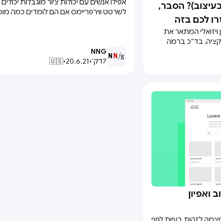
אפילו אנשים עם יכולות ציור מוגבלות יכולים
זה Wireframe (בעיצוב)? הסבר,
לשרטט ווירפריימס אם הם לומדים כמה מו
רו לכם בזה
נפוצות המשמשות לייצוג אלמנטים עיצוביים ש
אפיון ויזואלי המתאר את
קציה, בד״כ ברמה
- מעין סקיצה. הרעיון
NNG
 להמחיש את המבנה והמסכים
7
דק׳
•
20.6.21
•
🇺🇸
 מופשטת מאוד על
כל המעורבים בעבודה
 מפורט וסופי יותר
 ואפיון
 רבת עוצמה לזהות בעיות לפני