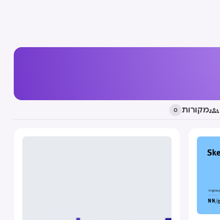

מקורות
0