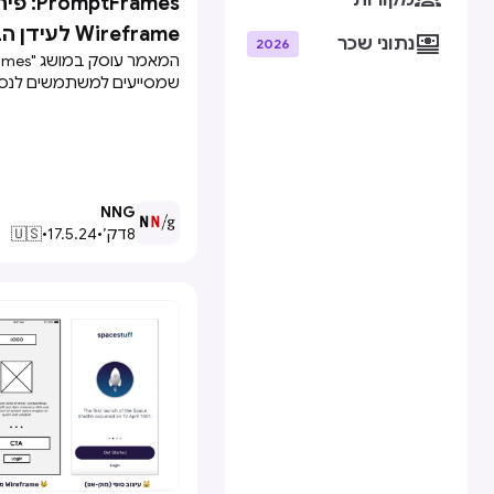
מקורות
mptFrames

Wireframe לעידן הבינה המלאכותית

נתוני שכר
2026
בצורה מדויקת ויעילה יותר מ
להגביר את נאמנות התוכן ול
משתמשים.
NNG
8
דק׳
•
17.5.24
•
🇺🇸