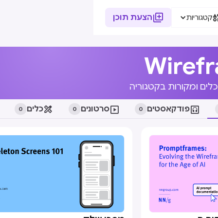

הצעת תוכן
קטגוריות
Wiref
כלים ומקורות בקטגוריה

פודקאסטים

סרטונים

כלים
0
0
0