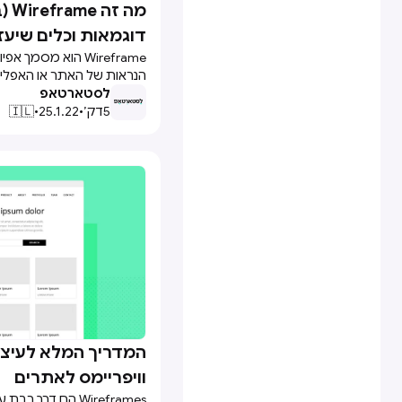
מה 

דוגמאות וכלים שיעז
Wireframe הוא מסמך 
הנראות של האתר או האפלי
לסטארטאפ
מאוד מינימליסטית וראשונית 
5
דק׳
•
25.1.22
•
🇮🇱
ב-Wireframe הוא
של האפליקציה/אתר בצורה
מנת לקבל עליו הסכמה של 
לפני שממשיכים הלאה לעיצוב
(ולאחר מכן לפיתוח בקוד).
המדריך המלא לעיצוב

וויפריימס לאתרים
Wireframes הם דרך