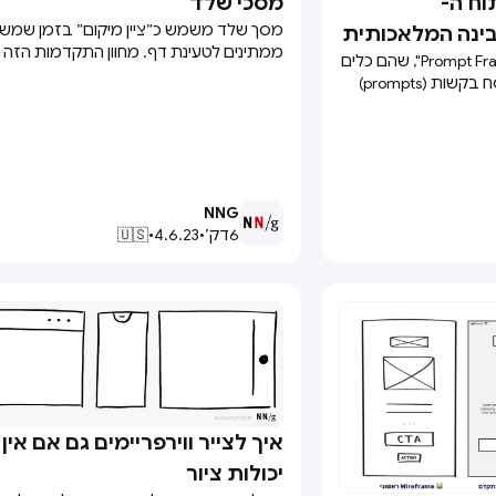
Pro: פיתוח ה-
מסכי שלד

מסך שלד משמש כ״ציין מיקום״ בזמן שמ
ממתינים לטעינת דף. מחוון התקדמות הזה
המאמר עוסק במושג "Prompt Frames", שהם כלים
לטעינת עמודים מלאים ומפחית את תפיסת 
שמסייעים למשתמשים לנסח בקשות (prompts)
וטעינה ארוכה על ידי מתן רמזים כיצד יראה 
מודלים גנרטיביים כמו
בסופו של דבר.
GPT.Promptframes משלימים את ה-wireframes
המסורתיים על ידי שילוב כתיבה מהירה ו-AI כדי
האיץ את הדרך לבדיקות
NNG
6
דק׳
•
4.6.23
•
🇺🇸
איך לצייר ווירפריימים גם אם אין 

יכולות ציור