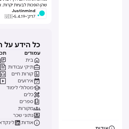
שהן הופכות לבעיות יקרות. 
Justinmind
7
דק׳
•
5.4.19
•
🇺🇸
כל הידע על 
עמודים
תכנ


בית


תיקי עבודות


קורות חיים


אירועים

מסלולי לימוד

כלים

ספרים

מקורות

נתוני שכר


אודות
לינקדאי

אודות