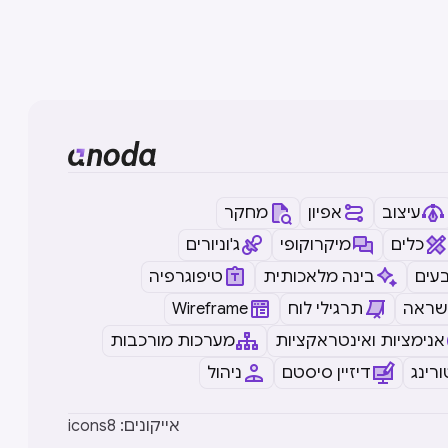
עיצוב
אפיון
מחקר
כלים
מיקרוקופי
ג'וניורים
עים
בינה מלאכותית
טיפוגרפיה
שראה
תרגילי לוח
Wireframe
אנימציות ואינטראקציות
מערכות מורכבות
רינג
דיזיין סיסטם
ניהול
icons8 :אייקונים