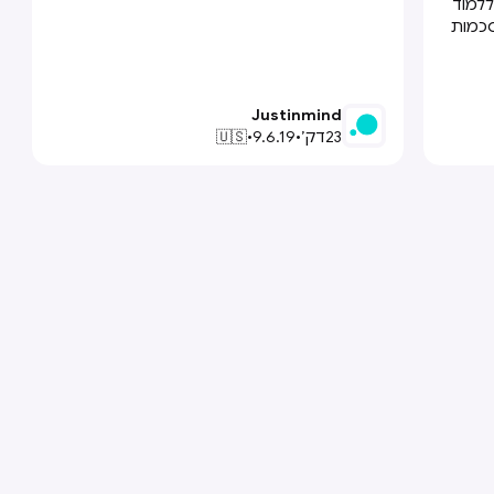
במדריך הזה אגלה לכם.
 ללמוד
סכמות
ונים.
Justinmind
23
דק׳
•
9.6.19
•
🇺🇸