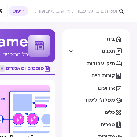


rame

בית

תכנים
כל התכנים, 

תיקי עבודות

פוסטים ומאמרים
0

קורות חיים

אירועים

מסלולי לימוד

כלים

ספרים
