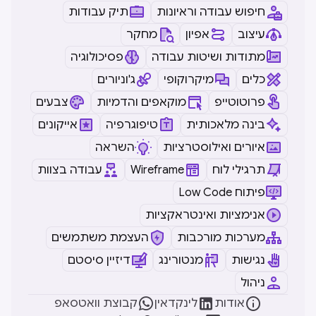
חיפוש עבודה וראיונות
תיק עבודות
עיצוב
אפיון
מחקר
מתודות ושיטות עבודה
פסיכולוגיה
כלים
מיקרוקופי
ג'וניורים
פרוטוטייפ
מוקאפים והדמיות
צבעים
בינה מלאכותית
טיפוגרפיה
אייקונים
איורים ואילוסטרציות
השראה
תרגילי לוח
Wireframe
עבודה בצוות
Low Code פיתוח
אנימציות ואינטראקציות
מערכות מורכבות
העצמת משתמשים
נגישות
מנטורינג
דיזיין סיסטם
ניהול



אודות
לינקדאין
קבוצת וואטסאפ