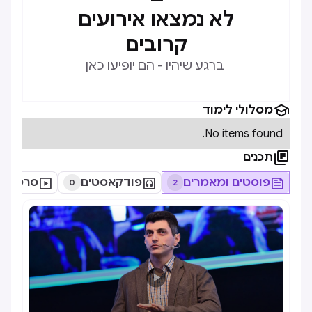
לא נמצאו אירועים
קרובים
ברגע שיהיו - הם יופיעו כאן

מסלולי לימוד
No items found.

תכנים

פוסטים ומאמרים

פודקאסטים

סרטונים
0
2