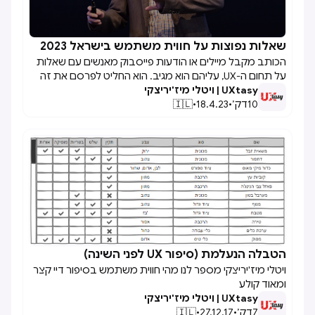
שאלות נפוצות על חווית משתמש בישראל 2023

הכותב מקבל מיילים או הודעות פייסבוק מאנשים עם שאלות
על תחום ה-UX, עליהם הוא מגיב. הוא החליט לפרסם את זה
UXtasy | ויטלי מיז'יריצקי
כפוסט שאלות ותשובות מרוכז כדי לחסוך זמן. התשובות
10
דק׳
•
18.4.23
•
🇮🇱
מבוססות על דעות אישיות ועשויות להיות מושפעות מניסיונם
של אחרים. הכותב מקווה להרחיב את רשימת השאלות ומעודד
תיקונים ושיפורים.
הטבלה הנעלמת (סיפור UX לפני השינה)

ויטלי מיז'יריצקי מספר לנו מהי חווית משתמש בסיפור דיי קצר
ומאוד קולע‍
UXtasy | ויטלי מיז'יריצקי
7
דק׳
•
27.12.17
•
🇮🇱