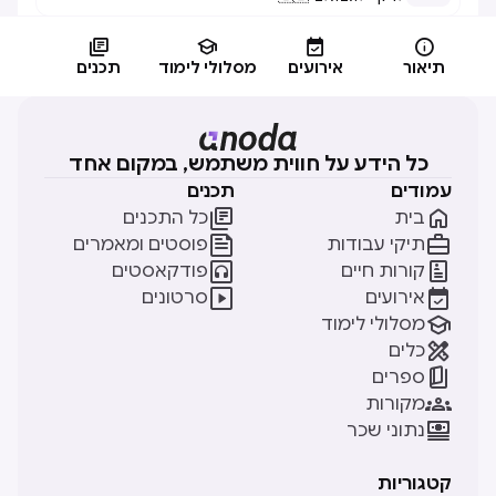




תיאור
אירועים
מסלולי לימוד
תכנים
כל הידע על חווית משתמש, במקום אחד
עמודים
תכנים


בית
כל התכנים


תיקי עבודות
פוסטים ומאמרים


קורות חיים
פודקאסטים


אירועים
סרטונים

מסלולי לימוד

כלים

ספרים

מקורות

נתוני שכר
קטגוריות