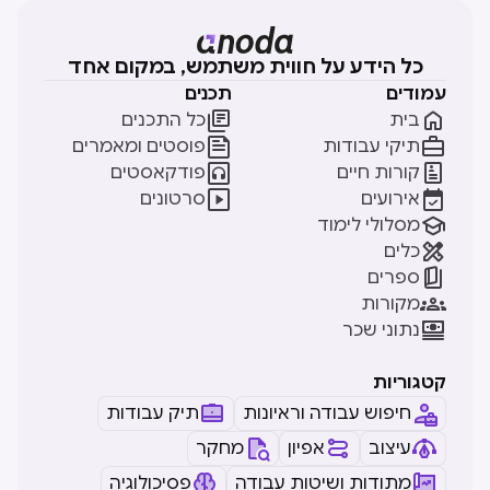
כל הידע על חווית משתמש, במקום אחד
עמודים
תכנים


בית
כל התכנים


תיקי עבודות
פוסטים ומאמרים


קורות חיים
פודקאסטים


אירועים
סרטונים

מסלולי לימוד

כלים

ספרים

מקורות

נתוני שכר
קטגוריות
חיפוש עבודה וראיונות
תיק עבודות
עיצוב
אפיון
מחקר
מתודות ושיטות עבודה
פסיכולוגיה