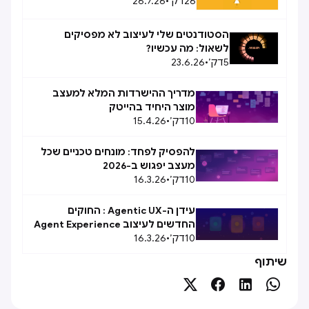
26
דק׳
•
26.7.26
הסטודנטים שלי לעיצוב לא מפסיקים
לשאול: מה עכשיו?
5
דק׳
•
23.6.26
מדריך ההישרדות המלא למעצב
מוצר היחיד בהייטק
10
דק׳
•
15.4.26
להפסיק לפחד: מונחים טכניים שכל
מעצב יפגוש ב-2026
10
דק׳
•
16.3.26
עידן ה-Agentic UX : החוקים
החדשים לעיצוב Agent Experience
10
(AX)
דק׳
•
16.3.26
שיתוף



