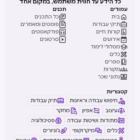
כל הידע על חווית משתמש, במקום אחד
עמודים
תכנים


בית
כל התכנים


תיקי עבודות
פוסטים ומאמרים


קורות חיים
פודקאסטים


אירועים
סרטונים

מסלולי לימוד

כלים

ספרים

מקורות

נתוני שכר
קטגוריות
חיפוש עבודה וראיונות
תיק עבודות
עיצוב
אפיון
מחקר
מתודות ושיטות עבודה
פסיכולוגיה
כלים
מיקרוקופי
ג'וניורים