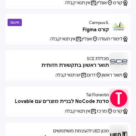



קורס
אונליין
אין תנאי קבלה
Campus IL
חינם!
קורס Figma



לימודי תעודה
אונליין
אין תנאי קבלה
מכללת SCE
תואר ראשון בתקשורת חזותית



תואר ראשון
דרום
יש תנאי קבלה
Tal Florentin
סדנת NoCode לבניית מוצרים עם Lovable



קורס
מרכז
אין תנאי קבלה
מכון UED להעצמת משתמשים