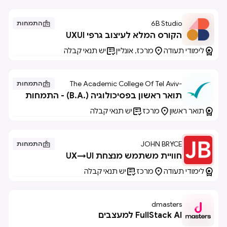
6B Studio

התמחות
הקורס המלא לעיצוב גרפי UXUI



לימודי תעודה
מרכז, אונליין
יש תנאי קבלה
The Academic College Of Tel Aviv-

התמחות
Jaffa
תואר ראשון בפסיכולוגיה (.B.A) - התמחות
בחוויית משתמש



תואר ראשון
מרכז
יש תנאי קבלה
JOHN BRYCE

התמחות
חוויית משתמש מנצחת UX→UI



לימודי תעודה
מרכז
יש תנאי קבלה
dmasters
FullStack AI למעצבים