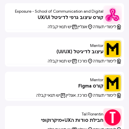
Exposure - School of Communication and Digital
Arts
קורס עיצוב גרפי לדיגיטל UX/UI



לימודי תעודה
אונליין
יש תנאי קבלה
Mentor
עיצוב לדיגיטל (UI/UX)



לימודי תעודה
מרכז
יש תנאי קבלה
Mentor
קורס Figma



לימודי תעודה
מרכז, אונליין
יש תנאי קבלה
Tal Florentin
חבילת סודות הUX+מיקרוקופי