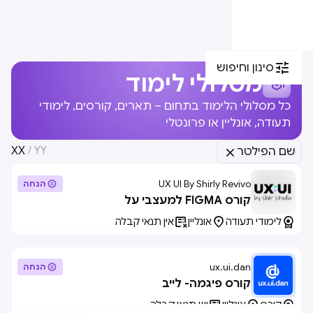

סינון וחיפוש
מסלולי לימוד

כל מסלולי הלימוד בתחום – תארים, קורסים, לימודי
תעודה, אונליין או פרונטלי
XX
/
YY
שם הפילטר

UX UI By Shirly Revivo

הנחה
קורס FIGMA למעצבי על



לימודי תעודה
אונליין
אין תנאי קבלה
ux.ui.dan

הנחה
קורס פיגמה- לייב



קורס
אונליין
יש תנאי קבלה