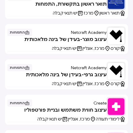
תואר ראשון בתקשורת, התמחות
באינטראקצית אדם-מחשב



תואר ראשון
מרכז
יש תנאי קבלה
Netcraft Academy

התמחות
עיצוב מוצר-בעידן של בינה מלאכותית



קורס
מרכז, אונליין
יש תנאי קבלה
Netcraft Academy

התמחות
עיצוב גרפי-בעידן של בינה מלאכותית



קורס
מרכז, אונליין
יש תנאי קבלה
Create

התמחות
עיצוב חווית משתמש ובניית פורטפוליו



לימודי תעודה
מרכז, אונליין
יש תנאי קבלה