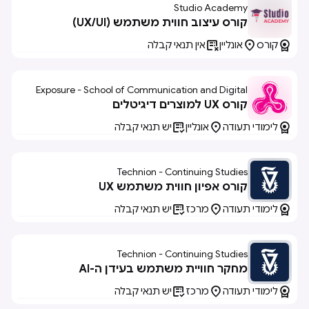
Studio Academy
קורס עיצוב חווית משתמש (UX/UI)



קורס
אונליין
אין תנאי קבלה
Exposure - School of Communication and Digital
Arts
קורס UX למוצרים דיגיטלים



לימודי תעודה
אונליין
יש תנאי קבלה
Technion - Continuing Studies
קורס אפיון חווית משתמש UX



לימודי תעודה
מרכז
יש תנאי קבלה
Technion - Continuing Studies
מחקר חוויית משתמש בעידן ה-AI



לימודי תעודה
מרכז
יש תנאי קבלה