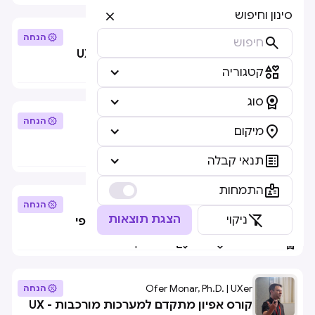
סינון וחיפוש

ux.ui.dan

הנחה

קורס לייב למציאת עבודה ב-UX/UI

קטגוריה



קורס
אונליין
יש תנאי קבלה

סוג
dmasters

הנחה

מיקום
קורס Figma




קורס
אונליין
אין תנאי קבלה
תנאי קבלה

התמחות
draft

הנחה

הצגת תוצאות
ניקוי
בית הספר לכתיבת UX ומיקרו-קופי



לימודי תעודה
מרכז
יש תנאי קבלה
Ofer Monar, Ph.D. | UXer

הנחה
קורס אפיון מתקדם למערכות מורכבות - UX