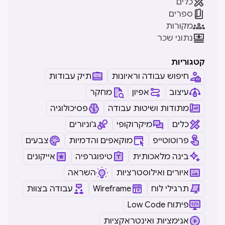

כלים

ספרים

מקורות

נתוני שכר
קטגוריות
חיפוש עבודה וראיונות
תיק עבודות
עיצוב
אפיון
מחקר
מתודות ושיטות עבודה
פסיכולוגיה
כלים
מיקרוקופי
ג'וניורים
פרוטוטייפ
מוקאפים והדמיות
צבעים
בינה מלאכותית
טיפוגרפיה
אייקונים
איורים ואילוסטרציות
השראה
תרגילי לוח
Wireframe
עבודה בצוות
Low Code פיתוח
אנימציות ואינטראקציות