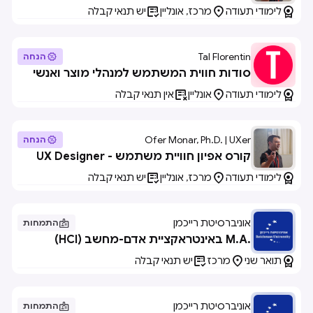
Architect



לימודי תעודה
מרכז, אונליין
יש תנאי קבלה
Tal Florentin

הנחה
סודות חווית המשתמש למנהלי מוצר ואנשי
דיגיטל



לימודי תעודה
אונליין
אין תנאי קבלה
Ofer Monar, Ph.D. | UXer

הנחה
קורס אפיון חוויית משתמש - UX Designer



לימודי תעודה
מרכז, אונליין
יש תנאי קבלה
אוניברסיטת רייכמן

התמחות
.M.A באינטראקציית אדם-מחשב (HCI)



תואר שני
מרכז
יש תנאי קבלה
אוניברסיטת רייכמן

התמחות