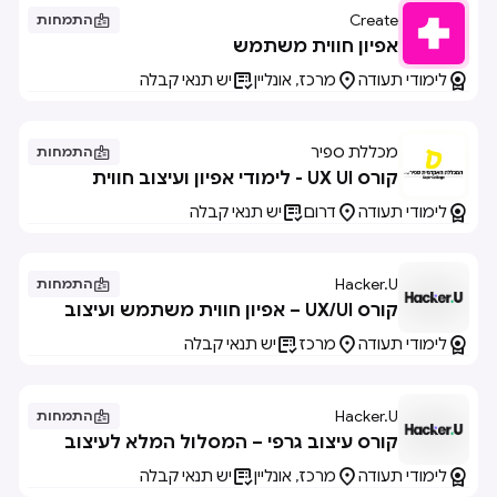
Create

התמחות
אפיון חווית משתמש



לימודי תעודה
מרכז, אונליין
יש תנאי קבלה
מכללת ספיר

התמחות
קורס UX UI - לימודי אפיון ועיצוב חווית
משתמש



לימודי תעודה
דרום
יש תנאי קבלה
Hacker.U

התמחות
קורס UX/UI – אפיון חווית משתמש ועיצוב
לדיגיטל | בשילוב AI



לימודי תעודה
מרכז
יש תנאי קבלה
Hacker.U

התמחות
קורס עיצוב גרפי – המסלול המלא לעיצוב
בדיגיטל | בשילוב AI



לימודי תעודה
מרכז, אונליין
יש תנאי קבלה