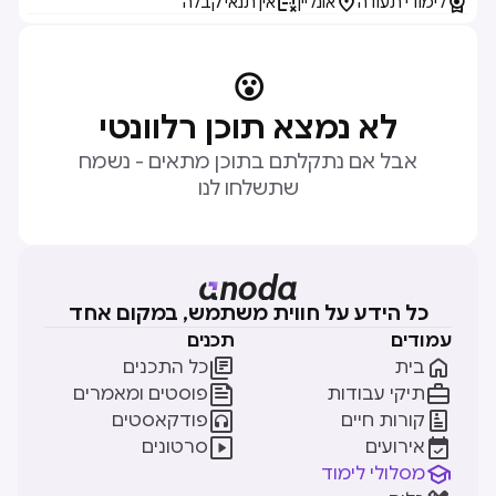



לימודי תעודה
אונליין
אין תנאי קבלה
😮
לא נמצא תוכן רלוונטי
אבל אם נתקלתם בתוכן מתאים - נשמח
שתשלחו לנו
כל הידע על חווית משתמש, במקום אחד
עמודים
תכנים


בית
כל התכנים


תיקי עבודות
פוסטים ומאמרים


קורות חיים
פודקאסטים


אירועים
סרטונים

מסלולי לימוד