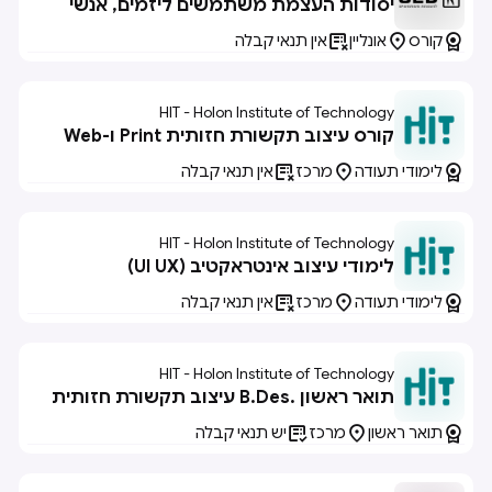
יסודות העצמת משתמשים ליזמים, אנשי
מוצר ו-UX/UI



קורס
אונליין
אין תנאי קבלה
HIT - Holon Institute of Technology
קורס עיצוב תקשורת חזותית Print ו-Web



לימודי תעודה
מרכז
אין תנאי קבלה
HIT - Holon Institute of Technology
לימודי עיצוב אינטראקטיב (UI UX)



לימודי תעודה
מרכז
אין תנאי קבלה
HIT - Holon Institute of Technology
תואר ראשון .B.Des עיצוב תקשורת חזותית



תואר ראשון
מרכז
יש תנאי קבלה