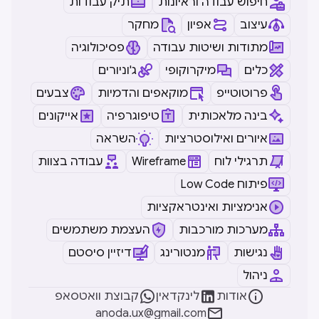
חיפוש עבודה וראיונות
תיק עבודות
עיצוב
אפיון
מחקר
מתודות ושיטות עבודה
פסיכולוגיה
כלים
מיקרוקופי
ג'וניורים
פרוטוטייפ
מוקאפים והדמיות
צבעים
בינה מלאכותית
טיפוגרפיה
אייקונים
איורים ואילוסטרציות
השראה
תרגילי לוח
Wireframe
עבודה בצוות
Low Code פיתוח
אנימציות ואינטראקציות
מערכות מורכבות
העצמת משתמשים
נגישות
מנטורינג
דיזיין סיסטם
ניהול



אודות
לינקדאין
קבוצת וואטסאפ

anoda.ux@gmail.com