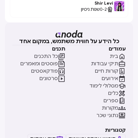
Shir Levi

0-2
שנות ניסיון
כל הידע על חווית משתמש, במקום אחד
עמודים
תכנים


בית
כל התכנים


תיקי עבודות
פוסטים ומאמרים


קורות חיים
פודקאסטים


אירועים
סרטונים

מסלולי לימוד

כלים

ספרים

מקורות

נתוני שכר
קטגוריות