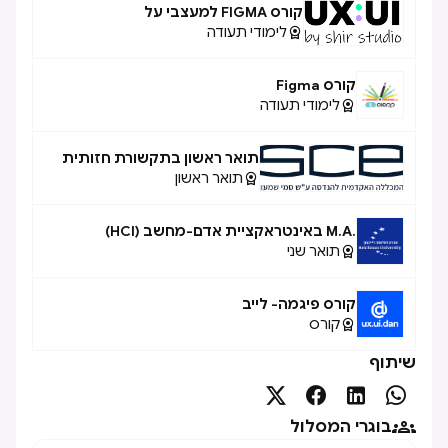
קורס FIGMA למעצבי על
לימודי תעודה

קורס Figma
לימודי תעודה

תואר ראשון בתקשורת חזותית
תואר ראשון

.M.A באינטראקציית אדם-מחשב (HCI)
תואר שני

קורס פיגמה- לייב
קורס

שיתוף





בוגרי המסלול