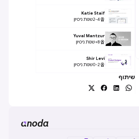
Katie Staif
2-4
שנות ניסיון

Yuval Mantzur
8+
שנות ניסיון

Shir Levi
0-2
שנות ניסיון

שיתוף



