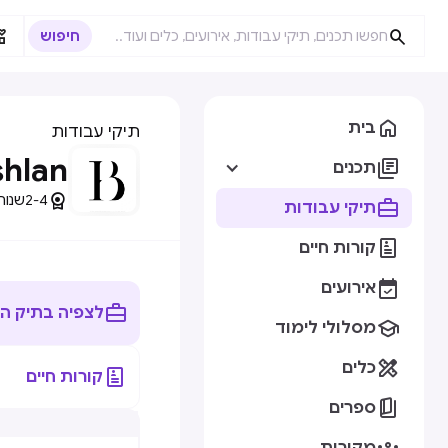



בית
תיקי עבודות
shlan

תכנים

2-4
שנות 

תיקי עבודות

קורות חיים

אירועים

לצפיה בתיק ה

מסלולי לימוד

כלים

קורות חיים

ספרים
