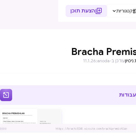

הצעת תוכן
קטגוריות
Bracha Premi
ניסיון
עודכן ב-anoda:
11.1.26

עבודות
https://brachi9248.wixsite.com/brachipremishlan