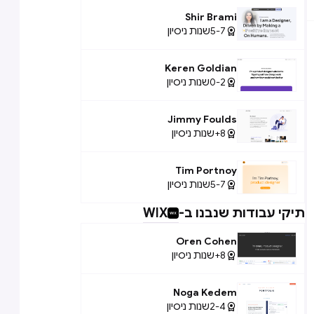
Shir Brami
5-7
שנות ניסיון

Keren Goldian
0-2
שנות ניסיון

Jimmy Foulds
8+
שנות ניסיון

Tim Portnoy
5-7
שנות ניסיון

תיקי עבודות שנבנו ב-
WIX
Oren Cohen
8+
שנות ניסיון

Noga Kedem
2-4
שנות ניסיון
