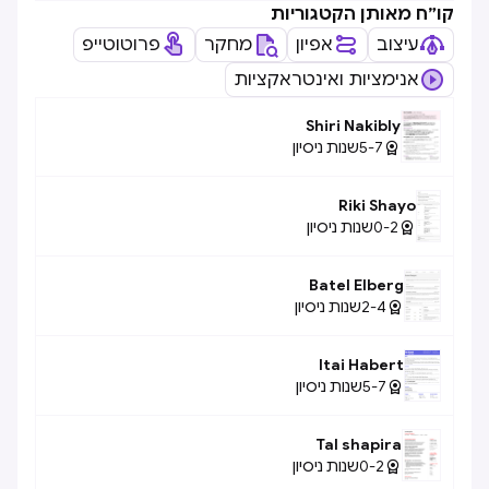
קו״ח מאותן הקטגוריות
עיצוב
אפיון
מחקר
פרוטוטייפ
אנימציות ואינטראקציות
Shiri Nakibly
5-7
שנות ניסיון

Riki Shayo
0-2
שנות ניסיון

Batel Elberg
2-4
שנות ניסיון

Itai Habert
5-7
שנות ניסיון

Tal shapira
0-2
שנות ניסיון
