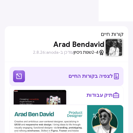
קורות חיים
Arad Bendavid

2-4
שנות ניסיון
עודכן ב-anoda:
2.8.26


לצפיה בקורות החיים

תיק עבודות