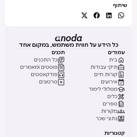
שיתוף




כל הידע על חווית משתמש, במקום אחד
עמודים
תכנים


בית
כל התכנים


תיקי עבודות
פוסטים ומאמרים


קורות חיים
פודקאסטים


אירועים
סרטונים

מסלולי לימוד

כלים

ספרים

מקורות

נתוני שכר
קטגוריות