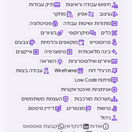
חיפוש עבודה וראיונות
תיק עבודות
עיצוב
אפיון
מחקר
מתודות ושיטות עבודה
פסיכולוגיה
כלים
מיקרוקופי
ג'וניורים
פרוטוטייפ
מוקאפים והדמיות
צבעים
בינה מלאכותית
טיפוגרפיה
אייקונים
איורים ואילוסטרציות
השראה
תרגילי לוח
Wireframe
עבודה בצוות
Low Code פיתוח
אנימציות ואינטראקציות
מערכות מורכבות
העצמת משתמשים
נגישות
מנטורינג
דיזיין סיסטם
ניהול



אודות
לינקדאין
קבוצת וואטסאפ