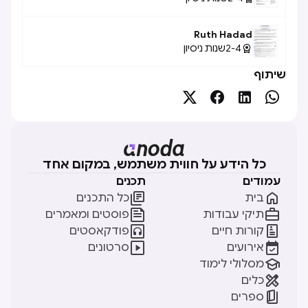
Ruth Hadad
2-4
שנות ניסיון

שיתוף




כל הידע על חווית משתמש, במקום אחד
עמודים
תכנים


בית
כל התכנים


תיקי עבודות
פוסטים ומאמרים


קורות חיים
פודקאסטים


אירועים
סרטונים

מסלולי לימוד

כלים

ספרים