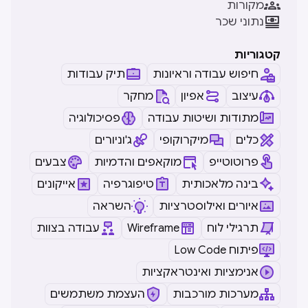

מקורות

נתוני שכר
קטגוריות
חיפוש עבודה וראיונות
תיק עבודות
עיצוב
אפיון
מחקר
מתודות ושיטות עבודה
פסיכולוגיה
כלים
מיקרוקופי
ג'וניורים
פרוטוטייפ
מוקאפים והדמיות
צבעים
בינה מלאכותית
טיפוגרפיה
אייקונים
איורים ואילוסטרציות
השראה
תרגילי לוח
Wireframe
עבודה בצוות
Low Code פיתוח
אנימציות ואינטראקציות
מערכות מורכבות
העצמת משתמשים