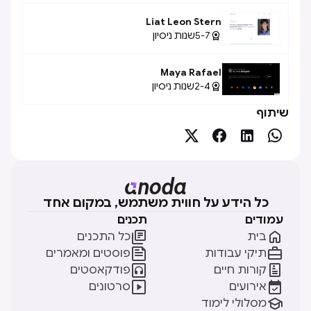
Liat Leon Stern
5-7
שנות ניסיון

Maya Rafael
2-4
שנות ניסיון

שיתוף




כל הידע על חווית משתמש, במקום אחד
עמודים
תכנים


בית
כל התכנים


תיקי עבודות
פוסטים ומאמרים


קורות חיים
פודקאסטים


אירועים
סרטונים

מסלולי לימוד