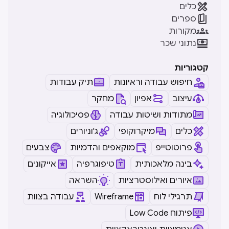

כלים

ספרים

מקורות

נתוני שכר
קטגוריות
חיפוש עבודה וראיונות
תיק עבודות
עיצוב
אפיון
מחקר
מתודות ושיטות עבודה
פסיכולוגיה
כלים
מיקרוקופי
ג'וניורים
פרוטוטייפ
מוקאפים והדמיות
צבעים
בינה מלאכותית
טיפוגרפיה
אייקונים
איורים ואילוסטרציות
השראה
תרגילי לוח
Wireframe
עבודה בצוות
Low Code פיתוח