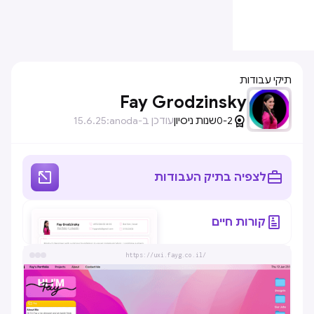
תיקי עבודות
Fay Grodzinsky

0-2
שנות ניסיון
עודכן ב-anoda:
15.6.25


לצפיה בתיק העבודות

קורות חיים
https://uxi.fayg.co.il/