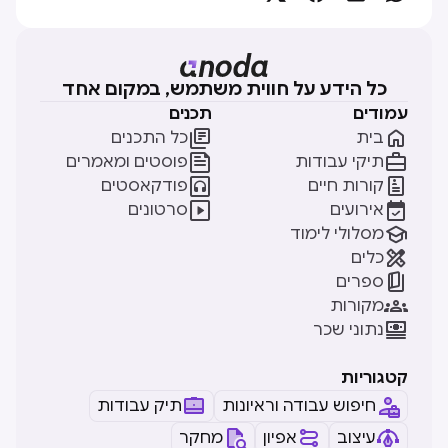
כל הידע על חווית משתמש, במקום אחד
עמודים
תכנים


בית
כל התכנים


תיקי עבודות
פוסטים ומאמרים


קורות חיים
פודקאסטים


אירועים
סרטונים

מסלולי לימוד

כלים

ספרים

מקורות

נתוני שכר
קטגוריות
חיפוש עבודה וראיונות
תיק עבודות
עיצוב
אפיון
מחקר