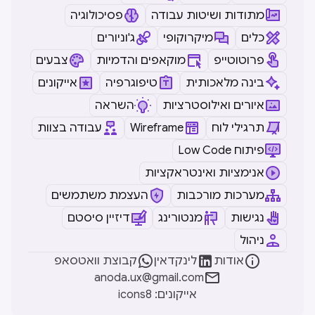
מתודות ושיטות עבודה
פסיכולוגיה
כלים
מיקרוקופי
ג'וניורים
פרוטוטייפ
מוקאפים והדמיות
צבעים
בינה מלאכותית
טיפוגרפיה
אייקונים
איורים ואילוסטרציות
השראה
תרגילי לוח
Wireframe
עבודה בצוות
Low Code פיתוח
אנימציות ואינטראקציות
מערכות מורכבות
העצמת משתמשים
נגישות
מנטורינג
דיזיין סיסטם
ניהול



אודות
לינקדאין
קבוצת וואטסאפ

anoda.ux@gmail.com
icons8 :אייקונים