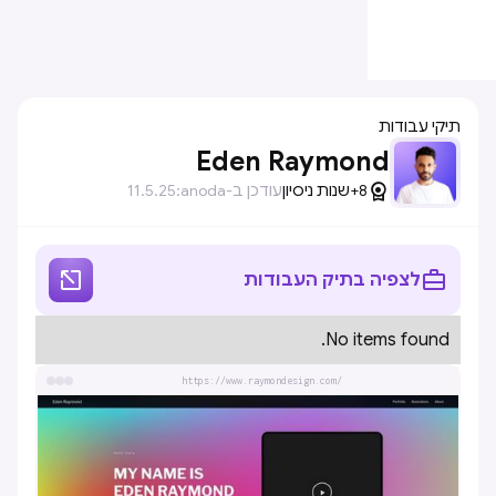
תיקי עבודות
Eden Raymond

8+
שנות ניסיון
עודכן ב-anoda:
11.5.25


לצפיה בתיק העבודות
No items found.
https://www.raymondesign.com/