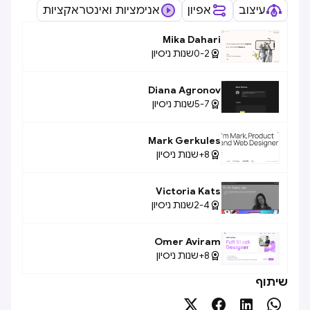
עיצוב
אפיון
אנימציות ואינטראקציות
Mika Dahari
0-2
שנות ניסיון

Diana Agronov
5-7
שנות ניסיון

Mark Gerkules
8+
שנות ניסיון

Victoria Kats
2-4
שנות ניסיון

Omer Aviram
8+
שנות ניסיון

שיתוף



