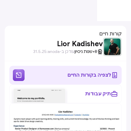
קורות חיים
Lior Kadishev

8+
שנות ניסיון
עודכן ב-anoda:
31.5.25


לצפיה בקורות החיים

תיק עבודות