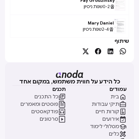
Fay Grodzinsky
0-2
שנות ניסיון

Mary Daniel
2-4
שנות ניסיון

שיתוף




כל הידע על חווית משתמש, במקום אחד
עמודים
תכנים


בית
כל התכנים


תיקי עבודות
פוסטים ומאמרים


קורות חיים
פודקאסטים


אירועים
סרטונים

מסלולי לימוד

כלים