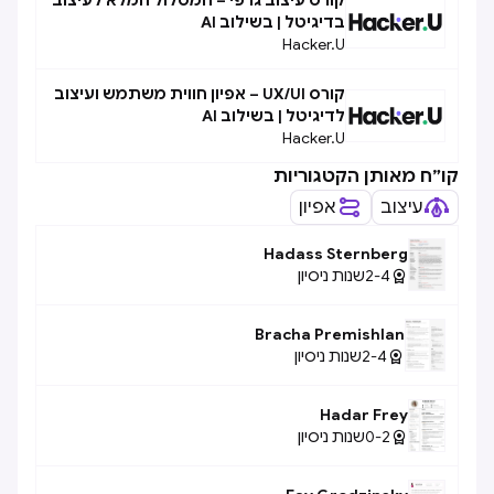
קורס עיצוב גרפי – המסלול המלא לעיצוב
בדיגיטל | בשילוב AI
Hacker.U
קורס UX/UI – אפיון חווית משתמש ועיצוב
לדיגיטל | בשילוב AI
Hacker.U
קו״ח מאותן הקטגוריות
עיצוב
אפיון
Hadass Sternberg
2-4
שנות ניסיון

Bracha Premishlan
2-4
שנות ניסיון

Hadar Frey
0-2
שנות ניסיון
