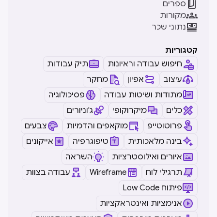

ספרים

מקורות

נתוני שכר
קטגוריות
חיפוש עבודה וראיונות
תיק עבודות
עיצוב
אפיון
מחקר
מתודות ושיטות עבודה
פסיכולוגיה
כלים
מיקרוקופי
ג'וניורים
פרוטוטייפ
מוקאפים והדמיות
צבעים
בינה מלאכותית
טיפוגרפיה
אייקונים
איורים ואילוסטרציות
השראה
תרגילי לוח
Wireframe
עבודה בצוות
Low Code פיתוח
אנימציות ואינטראקציות