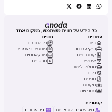




כל הידע על חווית משתמש, במקום אחד
עמודים
תכנים


בית
כל התכנים


תיקי עבודות
פוסטים ומאמרים


קורות חיים
פודקאסטים


אירועים
סרטונים

מסלולי לימוד

כלים

ספרים

מקורות

נתוני שכר
קטגוריות
חיפוש עבודה וראיונות
תיק עבודות