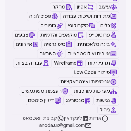
עיצוב
אפיון
מחקר
מתודות ושיטות עבודה
פסיכולוגיה
כלים
מיקרוקופי
ג'וניורים
פרוטוטייפ
מוקאפים והדמיות
צבעים
בינה מלאכותית
טיפוגרפיה
אייקונים
איורים ואילוסטרציות
השראה
תרגילי לוח
Wireframe
עבודה בצוות
Low Code פיתוח
אנימציות ואינטראקציות
מערכות מורכבות
העצמת משתמשים
נגישות
מנטורינג
דיזיין סיסטם
ניהול



אודות
לינקדאין
קבוצת וואטסאפ

anoda.ux@gmail.com