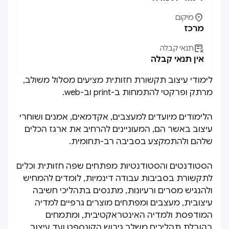

מיקום
מרכז

תנאי קבלה
אין תנאי קבלה
לימודי עיצוב תקשורת חזותית מציעים מסלול משולב,
מרתק ופרקטי להתמחות ב-print וב-web.
הלימודים מיועדים למעצבים, אקדמאים, אמנים ושוחרי
עיצוב באשר הם, המעוניינים להרחיב את ארגז הכלים
שלהם ולהתמקצע בסביבה רב-תחומית.
הסטודנטים והסטודנטיות מפתחים שפה חזותית וכלים
לתקשורת בסביבות עבודה דינמיות, לומדים להמחיש
ולהנגיש מסרים ורעיונות, מתנסים בתהליכי חשיבה
עיצובית, מעצבים ומפתחים מוצרים גרפיים למדיה
המודפסת ולמדיה האינטראקטיבית, ומתמחים
בהובלת תהליכים משלב גיבוש הקונספט ועד עיצוב