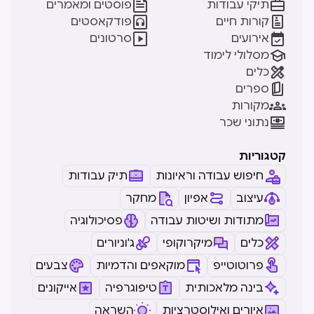


תיקי עבודות
פוסטים ומאמרים


קורות חיים
פודקאסטים


אירועים
סרטונים

מסלולי לימוד

כלים

ספרים

מקורות

נתוני שכר
קטגוריות
חיפוש עבודה וראיונות
תיק עבודות
עיצוב
אפיון
מחקר
מתודות ושיטות עבודה
פסיכולוגיה
כלים
מיקרוקופי
ג'וניורים
פרוטוטייפ
מוקאפים והדמיות
צבעים
בינה מלאכותית
טיפוגרפיה
אייקונים
איורים ואילוסטרציות
השראה