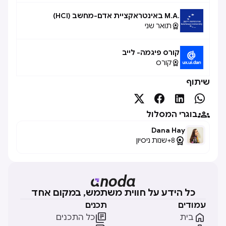
.M.A באינטראקציית אדם-מחשב (HCI)
תואר שני

קורס פיגמה- לייב
קורס

שיתוף





בוגרי המסלול
Dana Hay

8+
שנות ניסיון
כל הידע על חווית משתמש, במקום אחד
עמודים
תכנים


בית
כל התכנים