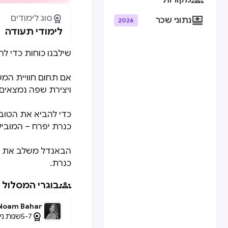
מקורות

סוג לימודים

נתוני שכר
2026
לימודי תעודה
שילבנו כוחות כדי ל
אם תחום חוויית המ
ויצירת שפה נמצאים 
כדי להביא את הטוב 
כנרת יפרח – המובי
הבאנדל משלב את קו
כנרת.

בוגרי המסלול
Noam Bahar

5-7
שנות ניס