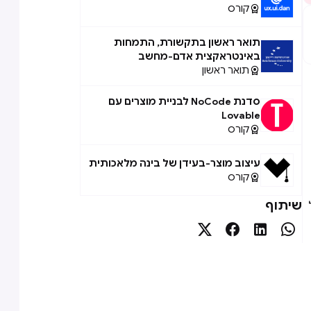
קורס

תואר ראשון בתקשורת, התמחות
באינטראקצית אדם-מחשב
תואר ראשון

סדנת NoCode לבניית מוצרים עם
Lovable
קורס

עיצוב מוצר-בעידן של בינה מלאכותית
קורס

שיתוף



