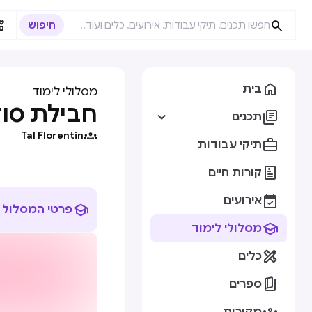



בית
מסלולי לימוד
חבילת סודות הUX+

תכנים

Tal Florentin

תיקי עבודות

קורות חיים

אירועים

פרטי המסלול

מסלולי לימוד

כלים

ספרים
