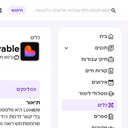



בית
כלים
vable

תכנים

גרסא חי

תיקי עבודות

קורות חיים

אירועים

לינקים

מסלולי לימוד
תיאור

כלים
Lovable היא

ספרים
בלי קשר לרמת הידע
שהמשתמש רואה ועד 
