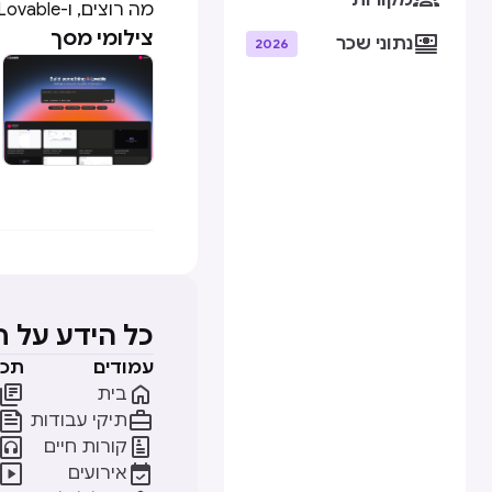
מקורות
מה רוצים, ו-Lovable דואגת להפוך את הרעיון למציאות.
צילומי מסך

נתוני שכר
2026
כל הידע על 
עמודים
תכנ


בית


תיקי עבודות


קורות חיים


אירועים