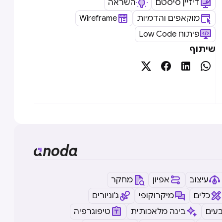
דיזיין סיסטם
השראה
מוקאפים והדמיות
Wireframe
Low Code פיתוח
שיתוף




עיצוב
אפיון
מחקר
כלים
מיקרוקופי
ג'וניורים
עים
בינה מלאכותית
טיפוגרפיה