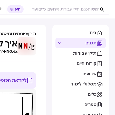



בית
תוכן
/
פוסטים ומאמרי
איך ל

תכנים

NNG
•
7
ד

תיקי עבודות

קורות חיים

אירועים

לקריאת הפוסט

מסלולי לימוד

כלים

ספרים
