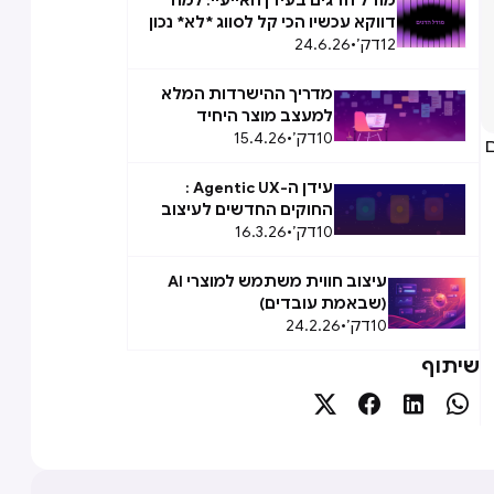
מודל הדגים בעידן האייעיי: למה
דווקא עכשיו הכי קל לסווג *לא* נכון
12
דק׳
•
24.6.26
מדריך ההישרדות המלא
למעצב מוצר היחיד
10
דק׳
•
בהייטק
15.4.26
ם
עידן ה-Agentic UX :
החוקים החדשים לעיצוב
10
דק׳
•
16.3.26
Agent Experience (AX)
עיצוב חווית משתמש למוצרי AI
(שבאמת עובדים)
10
דק׳
•
24.2.26
שיתוף



