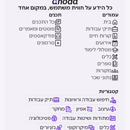
כל הידע על חווית משתמש, במקום אחד
עמודים
תכנים


בית
כל התכנים


תיקי עבודות
פוסטים ומאמרים


קורות חיים
פודקאסטים


אירועים
סרטונים

מסלולי לימוד

כלים

ספרים

מקורות

נתוני שכר
קטגוריות
חיפוש עבודה וראיונות
תיק עבודות
עיצוב
אפיון
מחקר
מתודות ושיטות עבודה
פסיכולוגיה
כלים
מיקרוקופי
ג'וניורים