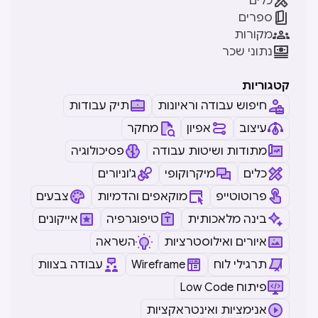

כלים

ספרים

מקורות

נתוני שכר
קטגוריות
חיפוש עבודה וראיונות
תיק עבודות
עיצוב
אפיון
מחקר
מתודות ושיטות עבודה
פסיכולוגיה
כלים
מיקרוקופי
ג'וניורים
פרוטוטייפ
מוקאפים והדמיות
צבעים
בינה מלאכותית
טיפוגרפיה
אייקונים
איורים ואילוסטרציות
השראה
תרגילי לוח
Wireframe
עבודה בצוות
Low Code פיתוח
אנימציות ואינטראקציות