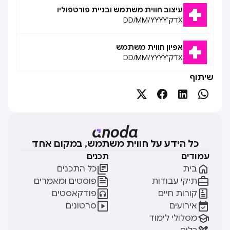
עיצוב חווית משתמש ובניית פורטפוליו
X
דק׳
DD/MM/YYYY
אפיון חווית משתמש
X
דק׳
DD/MM/YYYY
שיתוף




כל הידע על חווית משתמש, במקום אחד
עמודים
תכנים


בית
כל התכנים


תיקי עבודות
פוסטים ומאמרים


קורות חיים
פודקאסטים


אירועים
סרטונים

מסלולי לימוד