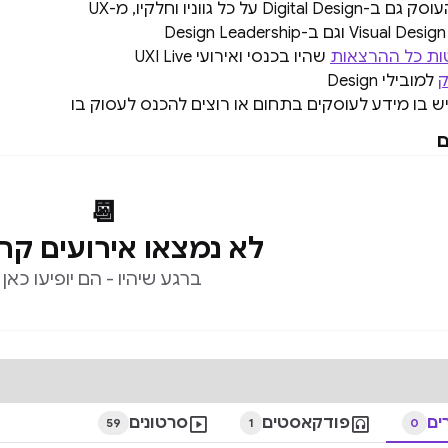
העוסק גם ב-Digital Design על כל גווניו וחלקיו, מ-UX
ת כל ההרצאות
שהיו בכנסי ואירועי UXI Live
ק
למובילי Design
 בו מידע לעוסקים בתחום או רוצים להכנס לעסוק בו
ם
📆
לא נמצאו אירועים קר
ברגע שיהיו - הם יופיעו כאן
ים

פודקאסטים

סרטונים
59
1
0