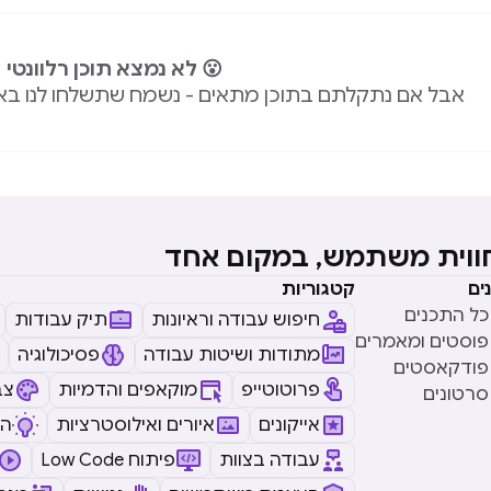
😮 לא נמצא תוכן רלוונטי
אבל אם נתקלתם בתוכן מתאים - נשמח שתשלחו לנו בא
חווית משתמש, במקום אחד
ים
קטגוריות
כל התכנים
חיפוש עבודה וראיונות
תיק עבודות
פוסטים ומאמרים
מתודות ושיטות עבודה
פסיכולוגיה
פודקאסטים
פרוטוטייפ
מוקאפים והדמיות
צב
סרטונים
אייקונים
איורים ואילוסטרציות
ה
עבודה בצוות
Low Code פיתוח