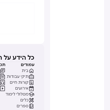
כל הידע על 
עמודים
תכנ


בית


תיקי עבודות


קורות חיים


אירועים

מסלולי לימוד

כלים

ספרים