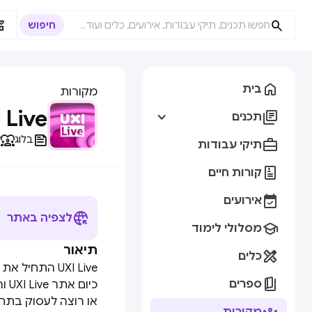



בית
מקורות
 Live

תכנים


בלוג
ק

תיקי עבודות

קורות חיים

אירועים

לצפיה באתר

מסלולי לימוד
תיאור

כלים
UXI Live התחיל את דרכו ב-2010 בתור כנס מקצועי לעוסקים ב-UX בישראל.

ספרים
או רוצה לעסוק בתחום
