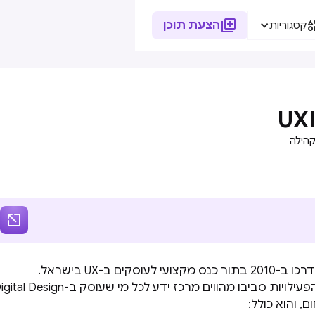

הצעת תוכן
קטגוריות
UXI
הילה

כיום אתר UXI Live והפעילויות סביבו מהווים מרכז ידע לכל מי שעוסק ב- Design
, והוא כולל: