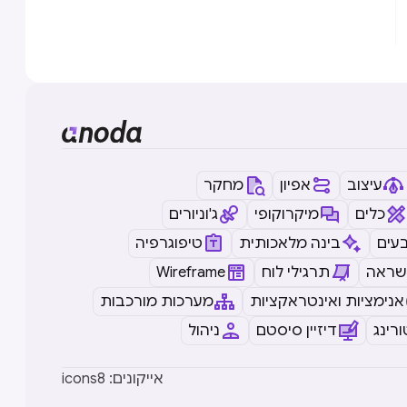
עיצוב
אפיון
מחקר
כלים
מיקרוקופי
ג'וניורים
עים
בינה מלאכותית
טיפוגרפיה
שראה
תרגילי לוח
Wireframe
אנימציות ואינטראקציות
מערכות מורכבות
רינג
דיזיין סיסטם
ניהול
icons8 :אייקונים