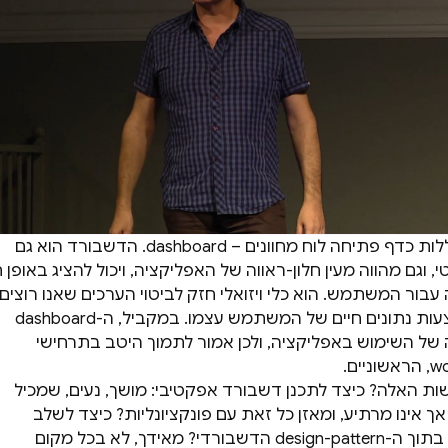
אפליקציות רבות כוללות כדף פתיחה לוח מחוונים – dashboard. הדשבורד הוא גם
, וגם מהווה מעין חלון-ראווה של האפליקציה, ויכול להציג באופן ח
עבור המשתמש. הוא כלי ויזואלי חזק לביטוי הערכים שאנו רוצים
להדגיש, וזאת באמצעות נתונים חיים של המשתמש עצמו. במקביל, ה-dashboard
של השימוש באפליקציה, ולכן אמור לתמוך היטב בתרחישי
ות האלה? כיצד לתכנן דשבורד אפקטיבי: מושך, נעים, שמכיל
ך אינו מרתיע, ומאזן כל זאת עם פונקציונליות? כיצד לשלב
רעיונות אינפוגרפיים בתוך ה-design-pattern הדשבורדי? מאידך, לא בכל מקום