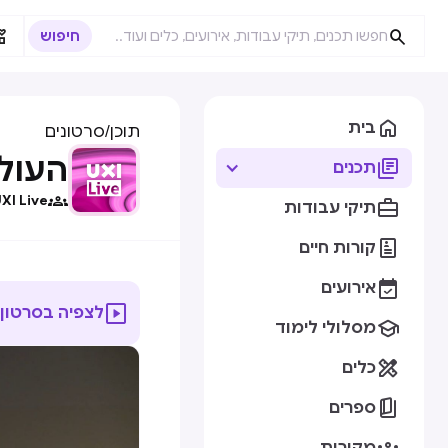



בית
תוכן
/
סרטונים
העולם ב

תכנים

XI Live

תיקי עבודות

קורות חיים

אירועים

לצפיה בסרטון

מסלולי לימוד

כלים

ספרים
