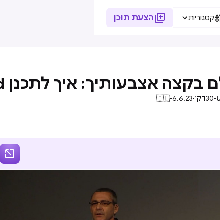

הצעת תוכן
קטגוריות
קצה אצבעותיך: איך לתכנן dashboard נהדר
U
•
30
דק׳
•
6.6.23
•
🇮🇱
