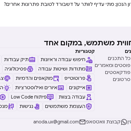
 הנכון; מתי עדיף לוותר על דשבורד לטובת פתרונות אחרים?
חווית משתמש, במקום אחד
ים
קטגוריות
כל התכנים
חיפוש עבודה וראיונות
תיק עבודות
פוסטים ומאמרים
מתודות ושיטות עבודה
פסיכולוגיה
פודקאסטים
פרוטוטייפ
מוקאפים והדמיות
צב
סרטונים
אייקונים
איורים ואילוסטרציות
ה
עבודה בצוות
Low Code פיתוח
העצמת משתמשים
נגישות
מנטו


ן
קבוצת וואטסאפ
anoda.ux@gmail.com