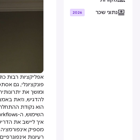
מקורות

נתוני שכר
2026
פונקציונלי, גם אסתטי
ומושך את יתרונותיה 
הוא נקודת ההתחלה 
השימוש, ה-workflows, הראשוניים.
איך ליישב את הדריש
מספיק אינפורמציה א