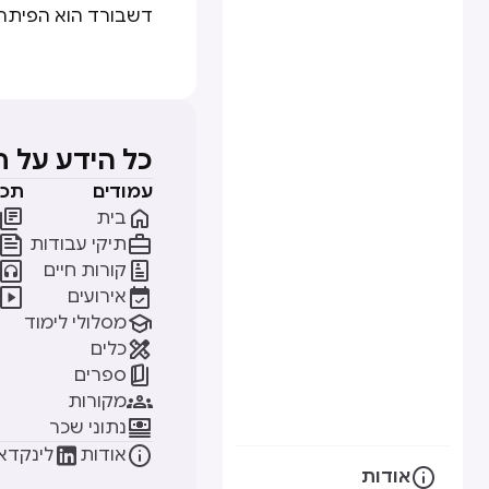
דשבורד הוא הפיתרון
כל הידע על 
עמודים
תכנ


בית


תיקי עבודות


קורות חיים


אירועים

מסלולי לימוד

כלים

ספרים

מקורות

נתוני שכר


אודות
לינקדאי

אודות