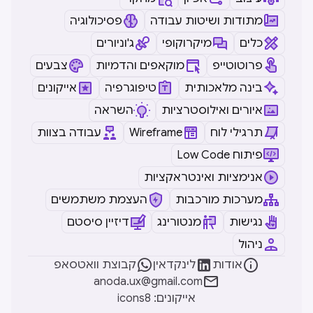
מתודות ושיטות עבודה
פסיכולוגיה
כלים
מיקרוקופי
ג'וניורים
פרוטוטייפ
מוקאפים והדמיות
צבעים
בינה מלאכותית
טיפוגרפיה
אייקונים
איורים ואילוסטרציות
השראה
תרגילי לוח
Wireframe
עבודה בצוות
Low Code פיתוח
אנימציות ואינטראקציות
מערכות מורכבות
העצמת משתמשים
נגישות
מנטורינג
דיזיין סיסטם
ניהול



אודות
לינקדאין
קבוצת וואטסאפ

anoda.ux@gmail.com
icons8 :אייקונים