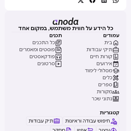
כל הידע על חווית משתמש, במקום אחד
עמודים
תכנים


בית
כל התכנים


תיקי עבודות
פוסטים ומאמרים


קורות חיים
פודקאסטים


אירועים
סרטונים

מסלולי לימוד

כלים

ספרים

מקורות

נתוני שכר
קטגוריות
חיפוש עבודה וראיונות
תיק עבודות
עיצוב
אפיון
מחקר