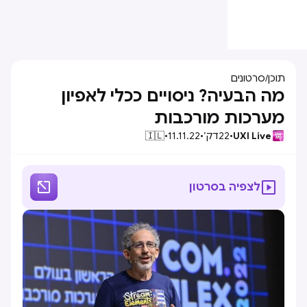
תוכן
/
סרטונים
מה הבעיה? ניסויים ככלי לאפיון
מערכות מורכבות
UXI Live
•
22
דק׳
•
11.11.22
•
🇮🇱


לצפיה בסרטון