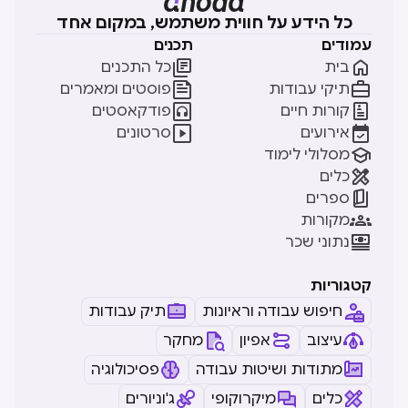
כל הידע על חווית משתמש, במקום אחד
עמודים
תכנים


בית
כל התכנים


תיקי עבודות
פוסטים ומאמרים


קורות חיים
פודקאסטים


אירועים
סרטונים

מסלולי לימוד

כלים

ספרים

מקורות

נתוני שכר
קטגוריות
חיפוש עבודה וראיונות
תיק עבודות
עיצוב
אפיון
מחקר
מתודות ושיטות עבודה
פסיכולוגיה
כלים
מיקרוקופי
ג'וניורים