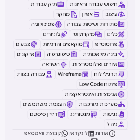
חיפוש עבודה וראיונות
תיק עבודות
עיצוב
אפיון
מחקר
מתודות ושיטות עבודה
פסיכולוגיה
כלים
מיקרוקופי
ג'וניורים
פרוטוטייפ
מוקאפים והדמיות
צבעים
בינה מלאכותית
טיפוגרפיה
אייקונים
איורים ואילוסטרציות
השראה
תרגילי לוח
Wireframe
עבודה בצוות
Low Code פיתוח
אנימציות ואינטראקציות
מערכות מורכבות
העצמת משתמשים
נגישות
מנטורינג
דיזיין סיסטם
ניהול



אודות
לינקדאין
קבוצת וואטסאפ