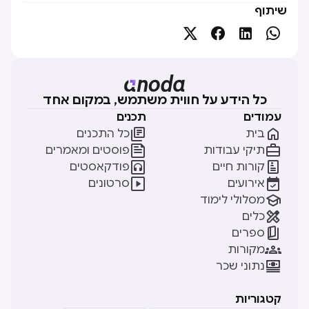
שיתוף




כל הידע על חווית משתמש, במקום אחד
עמודים
תכנים


בית
כל התכנים


תיקי עבודות
פוסטים ומאמרים


קורות חיים
פודקאסטים


אירועים
סרטונים

מסלולי לימוד

כלים

ספרים

מקורות

נתוני שכר
קטגוריות