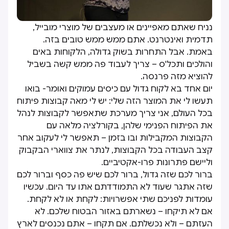
נניח שאתם מאפיינים או מעצבים של מוצרי מובייל,
תדמית ואינטרנט. אתם ממש ממש טובים בזה.
באמת. אבל התחרות בשוק גדולה, הלקוחות באים
והולכים ותכל'ס – צריך לעבוד פה ממש קשה בשביל
להוציא מזה פרנסה.
יום אחד בא לקוח גדול עם כיסים עמוקים ואומר- בואו
תעשו לי את המוצר הזה שלי: יש לי מאה קבוצות פיתוח
בכל העולם, אני צריך מערכת שתאפשר לקבוצות לנהל
את הפיתוח הפנימי שלהן, בקורלציה מלאה עם
הקבוצות המקבילות ובו בזמן – תאפשר לי לעקוב אחר
קצב העבודה בכל הקבוצות, לנתר את צווארי הבקבוק
וליישם פתרונות פרו-אקטיביים.
ברור לכם שזה גדול, ברור לכם שיש פה כסף וברור לכם
שזה אתגר שעוד לא התמודדתם אתו עד היום. עכשיו
עומדות לפניכם שתי אפשרויות: לקחת או לא לקחת.
אם לא תיקחו – נשארתם באזור הבטוח שלכם. לא
העזתם – ולא נכשלתם. אם תקחו – אתם נכנסים לארץ