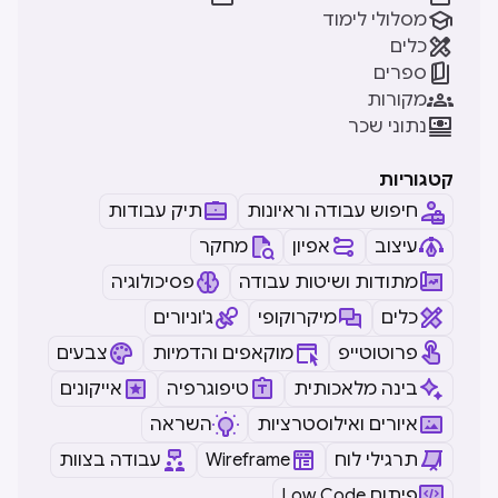

מסלולי לימוד

כלים

ספרים

מקורות

נתוני שכר
קטגוריות
חיפוש עבודה וראיונות
תיק עבודות
עיצוב
אפיון
מחקר
מתודות ושיטות עבודה
פסיכולוגיה
כלים
מיקרוקופי
ג'וניורים
פרוטוטייפ
מוקאפים והדמיות
צבעים
בינה מלאכותית
טיפוגרפיה
אייקונים
איורים ואילוסטרציות
השראה
תרגילי לוח
Wireframe
עבודה בצוות
Low Code פיתוח