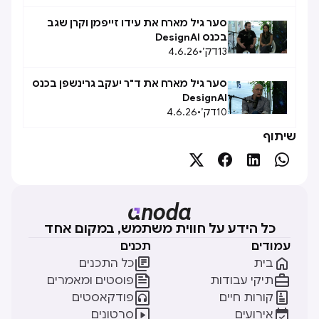
סער גיל מארח את עידו זייפמן וקרן שגב
בכנס DesignAI
13
דק׳
•
4.6.26
סער גיל מארח את ד"ר יעקב גרינשפן בכנס
DesignAI
10
דק׳
•
4.6.26
שיתוף




כל הידע על חווית משתמש, במקום אחד
עמודים
תכנים


בית
כל התכנים


תיקי עבודות
פוסטים ומאמרים


קורות חיים
פודקאסטים


אירועים
סרטונים