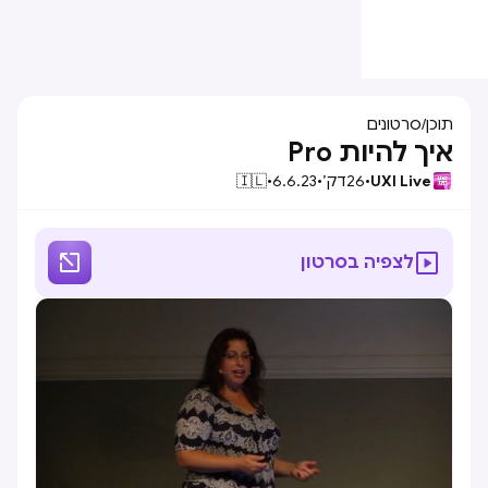
תוכן
/
סרטונים
איך להיות Pro
UXI Live
•
26
דק׳
•
6.6.23
•
🇮🇱


לצפיה בסרטון