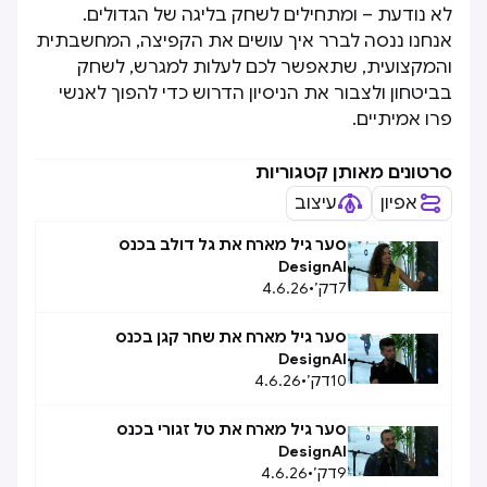
לא נודעת – ומתחילים לשחק בליגה של הגדולים.
אנחנו ננסה לברר איך עושים את הקפיצה, המחשבתית
והמקצועית, שתאפשר לכם לעלות למגרש, לשחק
בביטחון ולצבור את הניסיון הדרוש כדי להפוך לאנשי
פרו אמיתיים.
סרטונים מאותן קטגוריות
אפיון
עיצוב
סער גיל מארח את גל דולב בכנס
DesignAI
7
דק׳
•
4.6.26
סער גיל מארח את שחר קגן בכנס
DesignAI
10
דק׳
•
4.6.26
סער גיל מארח את טל זגורי בכנס
DesignAI
9
דק׳
•
4.6.26