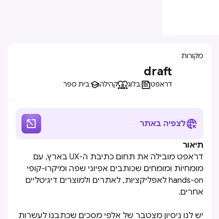
מקורות
draft



דראפט
בלוג
קהילה
בית ספר


לצפיה באתר
תיאור
דראפט מובילה את תחום כתיבת ה-UX בארץ, עם
מומחיוֹת ומומחים שכותבים אפיוני שפה ומיקרו-קופי
hands-on לאפליקציות, לאתרים ולמוצרים דיגיטליים
אחרים.
יש לנו ניסיון מצטבר של אלפי מסכים שכתבנו לעשרות