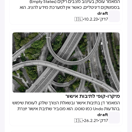
המאמר עוסק בעיצוב מצבים ריקים (Empty States)
בממשקים דיגיטליים, כאשר אין למערכת מידע להציג. הוא
draft
מדגיש את חשיבותם בהנחיית משתמשים, שיפור השמישות,
7
דק׳
•
10.2.23
•
🇮🇱
וחיזוק האנגייג'מנט. דרך דוגמאות מעשיות, המאמר מציע
דרכים להפוך מצבים ריקים לכלי שמוסיף ערך
מיקרו-קופי לתיבות אישור

המאמר דן בתיבות אישור ובשאלת הצורך שלהן, לעומת שימוש
בהודעות Undo כמו טוסט. הוא מסביר שתיבת אישור יוצרת
draft
חיכוך מכוון כדי לוודא בחירות קריטיות, אך במקרים מסוימים
7
דק׳
•
26.2.21
•
🇮🇱
עדיף לתת אפשרות ביטול פשוטה לאחר פעולה. לדוגמה,
טוסט Undo מאפשר למשתמשים לתקן טעויות בקלות