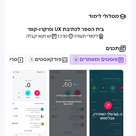

מסלולי לימוד
בית הספר לכתיבת UX ומיקרו-קופי



לימודי תעודה
מרכז
יש תנאי קבלה

תכנים

פוסטים ומאמרים

פודקאסטים

סרטונים
1
6