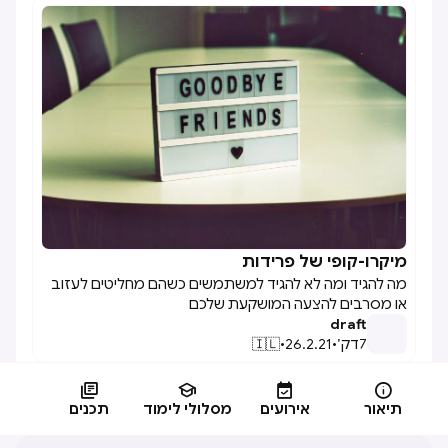
ובמינימום הפרעה. המאמר מספק דוגמאות והמלצות לשימוש
מתאים בכל אחד מהכלים.
מיקרו-קופי של פרידות

מה להגיד ומה לא להגיד למשתמשים כשהם מחליטים לעזוב
או מסרבים להצעה המושקעת שלכם
draft
7
דק׳
•
26.2.21
•
🇮🇱




תיאור
אירועים
מסלולי לימוד
תכנים