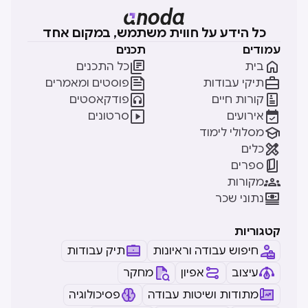
כל הידע על חווית משתמש, במקום אחד
עמודים
תכנים


בית
כל התכנים


תיקי עבודות
פוסטים ומאמרים


קורות חיים
פודקאסטים


אירועים
סרטונים

מסלולי לימוד

כלים

ספרים

מקורות

נתוני שכר
קטגוריות
חיפוש עבודה וראיונות
תיק עבודות
עיצוב
אפיון
מחקר
מתודות ושיטות עבודה
פסיכולוגיה