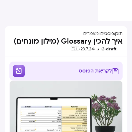
תוכן
/
פוסטים ומאמרים
איך להכין Glossary (מילון מונחים)
draft
•
2
דק׳
•
23.7.24
•
🇮🇱


לקריאת הפוסט