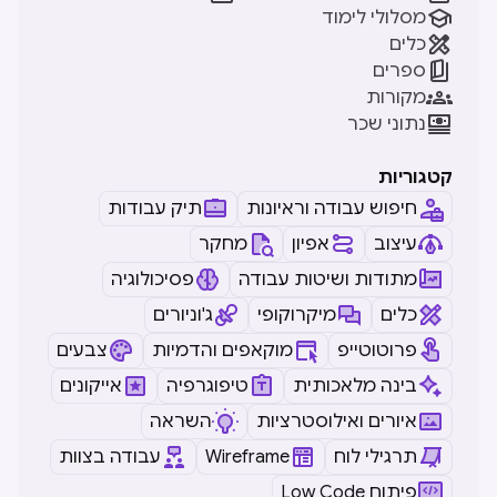

מסלולי לימוד

כלים

ספרים

מקורות

נתוני שכר
קטגוריות
חיפוש עבודה וראיונות
תיק עבודות
עיצוב
אפיון
מחקר
מתודות ושיטות עבודה
פסיכולוגיה
כלים
מיקרוקופי
ג'וניורים
פרוטוטייפ
מוקאפים והדמיות
צבעים
בינה מלאכותית
טיפוגרפיה
אייקונים
איורים ואילוסטרציות
השראה
תרגילי לוח
Wireframe
עבודה בצוות
Low Code פיתוח