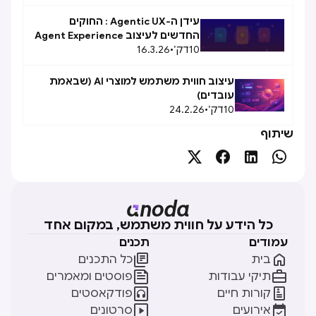
עידן ה-Agentic UX : החוקים
החדשים לעיצוב Agent Experience
10
(AX)
דק׳
•
16.3.26
עיצוב חווית משתמש למוצרי AI (שבאמת
עובדים)
10
דק׳
•
24.2.26
שיתוף




כל הידע על חווית משתמש, במקום אחד
עמודים
תכנים


בית
כל התכנים


תיקי עבודות
פוסטים ומאמרים


קורות חיים
פודקאסטים


אירועים
סרטונים