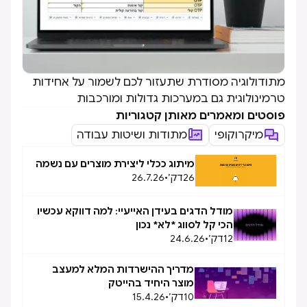
מתודולוגיה מסודרת שתעזור לכם לשמור על אחידות
טרמינולוגית גם במערכות גדולות ומורכבות
פוסטים ומאמרים מאותן קטגוריות
מיקרוקופי
מתודות ושיטות עבודה
מיתוג ככלי ליצירת מוצרים עם נשמה
26
דק׳
•
26.7.26
מודל הדגים בעידן האייעיי: למה דווקא עכשיו
הכי קל לסווג *לא* נכון
12
דק׳
•
24.6.26
מדריך ההישרדות המלא למעצב
מוצר היחיד בהייטק
10
דק׳
•
15.4.26