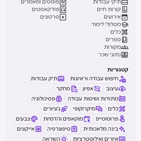


תיקי עבודות
פוסטים ומאמרים


קורות חיים
פודקאסטים


אירועים
סרטונים

מסלולי לימוד

כלים

ספרים

מקורות

נתוני שכר
קטגוריות
חיפוש עבודה וראיונות
תיק עבודות
עיצוב
אפיון
מחקר
מתודות ושיטות עבודה
פסיכולוגיה
כלים
מיקרוקופי
ג'וניורים
פרוטוטייפ
מוקאפים והדמיות
צבעים
בינה מלאכותית
טיפוגרפיה
אייקונים
איורים ואילוסטרציות
השראה