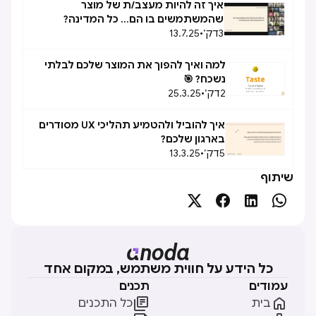
איך זה להיות מעצב/ת של מוצר
שהמשתמשים בו הם... כל המדינה?
3
דק׳
•
13.7.25
למה ואיך להפוך את המוצר שלכם לבלתי
נשכח? 🎯
2
דק׳
•
25.3.25
איך להוביל ולהטמיע תהליכי UX מסודרים
בארגון שלכם?
5
דק׳
•
13.3.25
שיתוף




כל הידע על חווית משתמש, במקום אחד
עמודים
תכנים


בית
כל התכנים