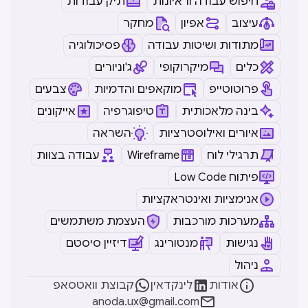
חיפוש עבודה וראיונות
תיק עבודות
עיצוב
אפיון
מחקר
מתודות ושיטות עבודה
פסיכולוגיה
כלים
מיקרוקופי
ג'וניורים
פרוטוטייפ
מוקאפים והדמיות
צבעים
בינה מלאכותית
טיפוגרפיה
אייקונים
איורים ואילוסטרציות
השראה
תרגילי לוח
Wireframe
עבודה בצוות
Low Code פיתוח
אנימציות ואינטראקציות
מערכות מורכבות
העצמת משתמשים
נגישות
מנטורינג
דיזיין סיסטם
ניהול



אודות
לינקדאין
קבוצת וואטסאפ

anoda.ux@gmail.com