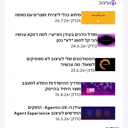
עיצוב
מיתוג ככלי ליצירת מוצרים עם נשמה
26
דק׳
•
26.7.26
מודל הדגים בעידן האייעיי: למה דווקא עכשיו
הכי קל לסווג *לא* נכון
12
דק׳
•
24.6.26
הסטודנטים שלי לעיצוב לא מפסיקים
לשאול: מה עכשיו?
5
דק׳
•
23.6.26
מדריך ההישרדות המלא למעצב
מוצר היחיד בהייטק
10
דק׳
•
15.4.26
עידן ה-Agentic UX : החוקים
החדשים לעיצוב Agent Experience
10
(AX)
דק׳
•
16.3.26