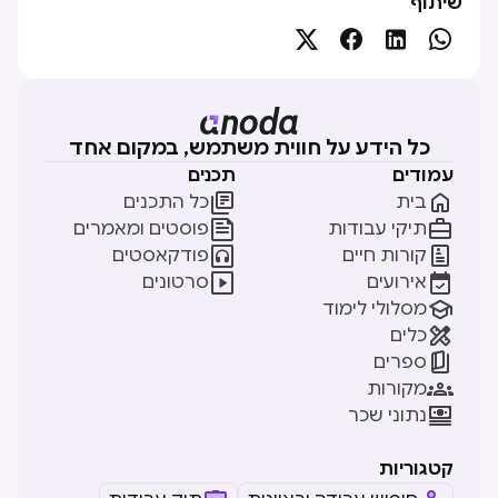
שיתוף




כל הידע על חווית משתמש, במקום אחד
עמודים
תכנים


בית
כל התכנים


תיקי עבודות
פוסטים ומאמרים


קורות חיים
פודקאסטים


אירועים
סרטונים

מסלולי לימוד

כלים

ספרים

מקורות

נתוני שכר
קטגוריות