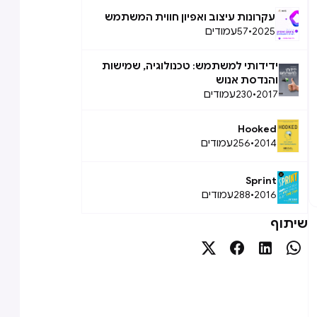
עקרונות עיצוב ואפיון חווית המשתמש
2025
•
57
עמודים
ידידותי למשתמש: טכנולוגיה, שמישות
והנדסת אנוש
2017
•
230
עמודים
Hooked
2014
•
256
עמודים
Sprint
2016
•
288
עמודים
שיתוף



