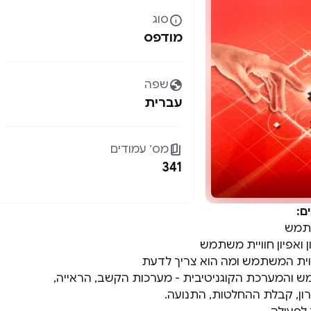

סוג
מודפס

שפה
עברית

מס׳ עמודים
341
ם:
שתמש
 ואפיון חוויית משתמש
ווית המשתמש ומה הוא צריך לדעת
 והמערכת הקוגניטיבית - מערכות הקשב, הראייה,
ון, קבלת ההחלטות, התנועה.