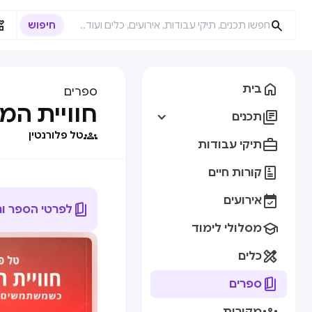



בית
ספרים
חוויית ה

תכנים

טל פלורנטין

תיקי עבודות

קורות חיים

אירועים

לפרטי הספר ו

מסלולי לימוד

כלים

ספרים
