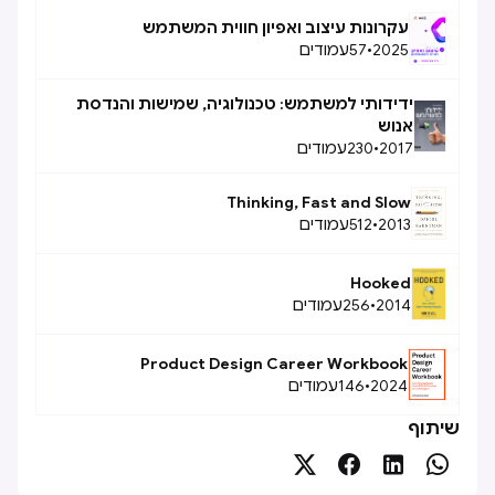
עקרונות עיצוב ואפיון חווית המשתמש
2025
•
57
עמודים
ידידותי למשתמש: טכנולוגיה, שמישות והנדסת
אנוש
2017
•
230
עמודים
Thinking, Fast and Slow
2013
•
512
עמודים
Hooked
2014
•
256
עמודים
Product Design Career Workbook
2024
•
146
עמודים
שיתוף



