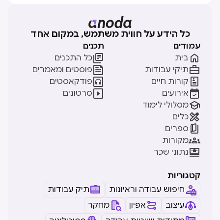
כל הידע על חווית משתמש, במקום אחד
עמודים
תכנים


בית
כל התכנים


תיקי עבודות
פוסטים ומאמרים


קורות חיים
פודקאסטים


אירועים
סרטונים

מסלולי לימוד

כלים

ספרים

מקורות

נתוני שכר
קטגוריות
חיפוש עבודה וראיונות
תיק עבודות
עיצוב
אפיון
מחקר