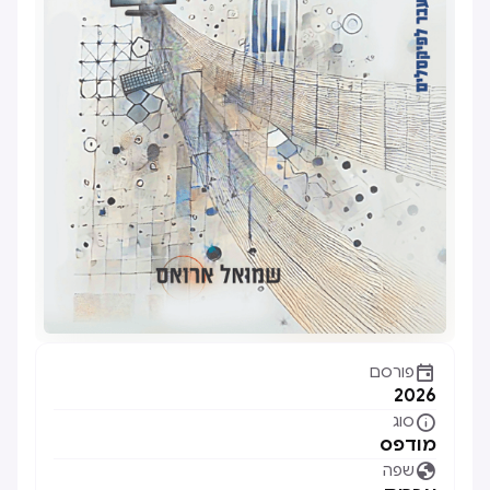

פורסם
2026

סוג
מודפס

שפה