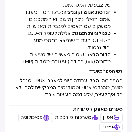
של צבע על המשתמש.
הנדסת אנוש וקוגניציה:
כיצד המוח מעבד
עומס ויזואלי, זיכרון וקשב, ואיך מתכננים
ממשקים שמותאמים למגבלות האנושיות.
טכנולוגיות תצוגה:
צלילה לעומק ה-LCD,
ה-OLED והעתיד שנמצא במסכי מגע
והולוגרמות.
הדור הבא:
יישומים מעשיים של מציאות
מדומה (VR), רבודה (AR) ורב-ממדית (MR).
למי הספר מיועד?
הספר מהווה כלי עבודה חיוני למעצבי UI/UX, מנהלי
מוצר, מהנדסי אנוש וסטודנטים המבקשים להבין לא
רק
איך
לעצב, אלא
למה
העיצוב עובד.
ספרים מאותן קטגוריות
אפיון
מערכות מורכבות
פסיכולוגיה
עיצוב