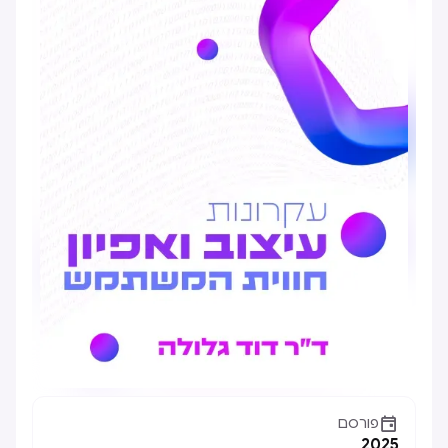

פורסם
2025