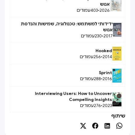
אנוש
2026
•
403
עמודים
ידידותי למשתמש: טכנולוגיה, שמישות והנדסת
אנוש
2017
•
230
עמודים
Hooked
2014
•
256
עמודים
Sprint
2016
•
288
עמודים
Interviewing Users: How to Uncover
Compelling Insights
2023
•
276
עמודים
שיתוף



