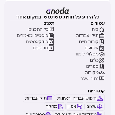
כל הידע על חווית משתמש, במקום אחד
עמודים
תכנים


בית
כל התכנים


תיקי עבודות
פוסטים ומאמרים


קורות חיים
פודקאסטים


אירועים
סרטונים

מסלולי לימוד

כלים

ספרים

מקורות

נתוני שכר
קטגוריות
חיפוש עבודה וראיונות
תיק עבודות
עיצוב
אפיון
מחקר
מתודות ושיטות עבודה
פסיכולוגיה