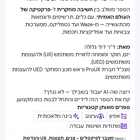
הספר משלב בין
חשיבה מחקרית
ל-
פרקטיקה של
העולם האמיתי
, עם כלים, תרשימים ודוגמאות
מהתעשייה — מ-Waze ועד נטפליקס, ממערכות
צבאיות ועד אפליקציות חכמות.
מאת:
ד”ר דוד גלולה
יזם, חוקר ומומחה לחוויית משתמש (UX) ולהעצמת
משתמשים (UED).
מנכ”ל חברת ProUX וראש מכון המחקר UED להעצמת
משתמשים.
רוצה שה-AI יעבוד בשבילך — לא נגדך?
קח את הספר הזה לידיים והתחל לבנות כמו מקצוען.
ספרים מאותן קטגוריות
אפיון
עיצוב
בינה מלאכותית
מתודות ושיטות עבודה
מעבר לפיקסלים – צגים, תצוגות, UX והנדסת