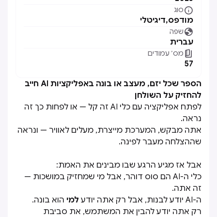

סוג
מודפס
,
דיגיטלי

שפה
עברית

מס׳ עמודים
57
הספר שכל יזם, מעצב או בונה באפליקציות AI חייב
להחזיק על השולחן
לפתח אפליקציה עם כלי AI זה קל — או לפחות כך זה
נראה.
אתה מבקש, המערכת מייצרת, מעלים לאוויר — ונראה
שההצלחה מעבר לפינה.
אבל אז מגיע הרגע שבו מבינים את האמת:
כלי ה-AI הם סוס דוהר, אבל מי שמחזיק במושכות —
זה אתה.
ה-AI יודע לבנות, אבל רק אתה יודע
למי
הוא בונה.
רק אתה יודע להבין את המשתמש, את סביבת