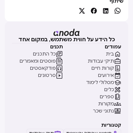
שיתוף




כל הידע על חווית משתמש, במקום אחד
עמודים
תכנים


בית
כל התכנים


תיקי עבודות
פוסטים ומאמרים


קורות חיים
פודקאסטים


אירועים
סרטונים

מסלולי לימוד

כלים

ספרים

מקורות

נתוני שכר
קטגוריות