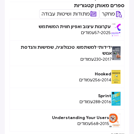
ספרים מאותן קטגוריות
מחקר
מתודות ושיטות עבודה
עקרונות עיצוב ואפיון חווית המשתמש
2025
•
57
עמודים
ידידותי למשתמש: טכנולוגיה, שמישות והנדסת
אנוש
2017
•
230
עמודים
Hooked
2014
•
256
עמודים
Sprint
2016
•
288
עמודים
Understanding Your Users
2015
•
568
עמודים