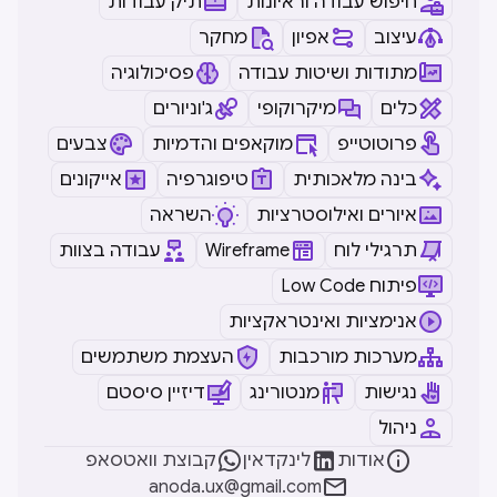
חיפוש עבודה וראיונות
תיק עבודות
עיצוב
אפיון
מחקר
מתודות ושיטות עבודה
פסיכולוגיה
כלים
מיקרוקופי
ג'וניורים
פרוטוטייפ
מוקאפים והדמיות
צבעים
בינה מלאכותית
טיפוגרפיה
אייקונים
איורים ואילוסטרציות
השראה
תרגילי לוח
Wireframe
עבודה בצוות
Low Code פיתוח
אנימציות ואינטראקציות
מערכות מורכבות
העצמת משתמשים
נגישות
מנטורינג
דיזיין סיסטם
ניהול



אודות
לינקדאין
קבוצת וואטסאפ

anoda.ux@gmail.com