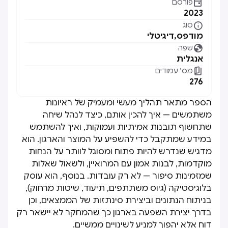

פורסם
2023

סוג
מודפס
,
דיגיטלי

שפה
אנגלית

מס׳ עמודים
276
הספר מתאר תהליך מעשי ומעמיק של ראיונות
משתמשים — איך להכין אותם, כיצד לנהל שיחה
שתחשוף תובנות אמיתיות ועמוקות, ואיך להשתמש
במידע שמתקבל כדי להשפיע על המוצר והארגון. הוא
מדגיש שנדרש להיות פתוח ומסוגל לוותר על הנחות
מוקדמות, לבנות אמון עם המרואיין, ולשאול שאלות
שמזמינות סיפור — לא רק עובדות. בנוסף, הוא עוסק
בלוגיסטיקה (גיוס משתתפים, תיעוד, שיטות מרחוק),
בניתוח הנתונים וביצירת סינתזות של הממצאים, וכן
בדרך יצירת השפעה בארגון כך שהמחקר לא יישאר רק
דוח אלא יהפוך למניע לשינויים ממשיים.