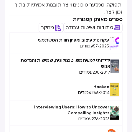
ותפוקה, ממזער סיכונים ויוצר תובנות אמיתיות בתוך
זמן קצר.
ספרים מאותן קטגוריות
מתודות ושיטות עבודה
מחקר
עקרונות עיצוב ואפיון חווית המשתמש
2025
•
57
עמודים
ידידותי למשתמש: טכנולוגיה, שמישות והנדסת
אנוש
2017
•
230
עמודים
Hooked
2014
•
256
עמודים
Interviewing Users: How to Uncover
Compelling Insights
2023
•
276
עמודים