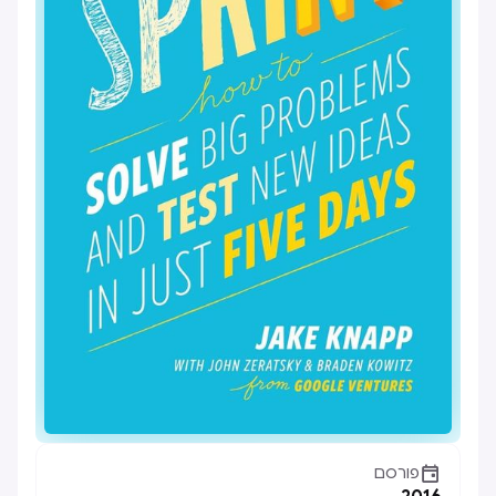

פורסם