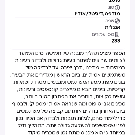
2016

סוג
מודפס
,
דיגיטלי
,
אודיו

שפה
אנגלית

מס׳ עמודים
288
הספר מציע תהליך מובנה של חמישה ימים המיועד
לצוותים שרוצים לפתור בעיות גדולות ולבדוק רעיונות
במהירות — מתכנון, דרך יצירה ועד לבדיקה מול
משתמשים אמיתיים. ביום הראשון מגדירים את הבעיה,
בונים מפת מסע המשתמש ומגבשים מטרות ושאלות
קריטיות. בימים הבאים מייצרים קונספטים ורעיונות,
עושים סקיצות, בוחרים את הפתרון הטוב ביותר,
מכינים אב-טיפוס (מה שנראה אמיתי מספיק), ולבסוף
ביום האחרון בודקים אותו עם קבוצה של משתמשים
כדי ללמוד מהם, לגלות תובנות ולבדוק אם הכיוון נכון
לפני שממשיכים להשקעה גדולה יותר. התהליך חזק
במיוחד כי הוא מכניס מתח זמן שמכריח מיקוד