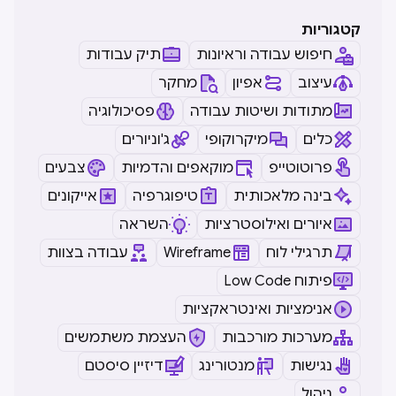
קטגוריות
חיפוש עבודה וראיונות
תיק עבודות
עיצוב
אפיון
מחקר
מתודות ושיטות עבודה
פסיכולוגיה
כלים
מיקרוקופי
ג'וניורים
פרוטוטייפ
מוקאפים והדמיות
צבעים
בינה מלאכותית
טיפוגרפיה
אייקונים
איורים ואילוסטרציות
השראה
תרגילי לוח
Wireframe
עבודה בצוות
Low Code פיתוח
אנימציות ואינטראקציות
מערכות מורכבות
העצמת משתמשים
נגישות
מנטורינג
דיזיין סיסטם
ניהול