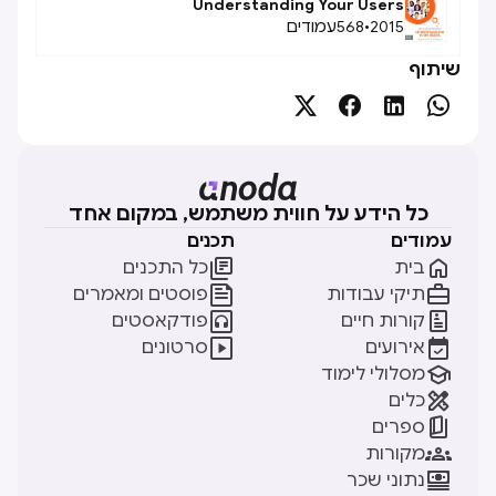
Understanding Your Users
2015
•
568
עמודים
שיתוף




כל הידע על חווית משתמש, במקום אחד
עמודים
תכנים


בית
כל התכנים


תיקי עבודות
פוסטים ומאמרים


קורות חיים
פודקאסטים


אירועים
סרטונים

מסלולי לימוד

כלים

ספרים

מקורות

נתוני שכר