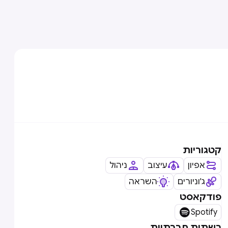
קטגוריות
אפיון
עיצוב
ניהול
ג'וניורים
השראה
פודקאסט

Spotify
רשתות חברתיות