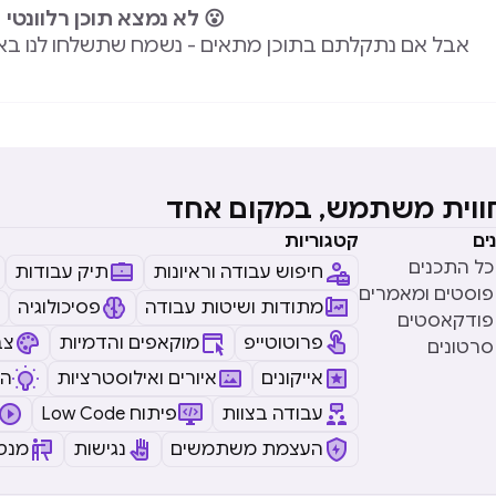
😮 לא נמצא תוכן רלוונטי
אבל אם נתקלתם בתוכן מתאים - נשמח שתשלחו לנו בא
חווית משתמש, במקום אחד
ים
קטגוריות
כל התכנים
חיפוש עבודה וראיונות
תיק עבודות
פוסטים ומאמרים
מתודות ושיטות עבודה
פסיכולוגיה
פודקאסטים
פרוטוטייפ
מוקאפים והדמיות
צב
סרטונים
אייקונים
איורים ואילוסטרציות
ה
עבודה בצוות
Low Code פיתוח
העצמת משתמשים
נגישות
מנטו