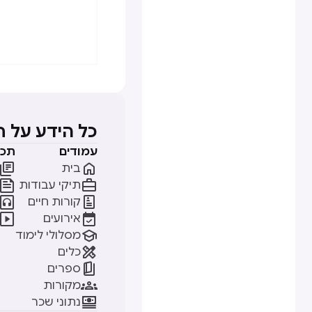
כל הידע על 
עמודים
תכנ


בית


תיקי עבודות


קורות חיים


אירועים

מסלולי לימוד

כלים

ספרים

מקורות

נתוני שכר