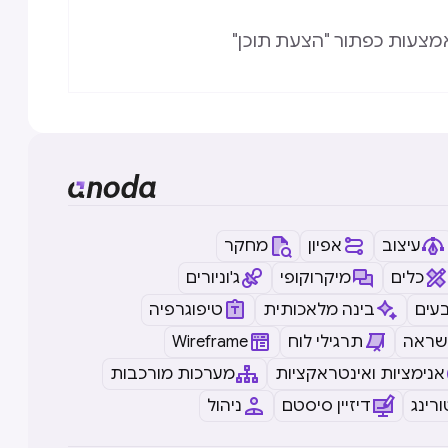
מצעות כפתור "הצעת תוכן"
עיצוב
אפיון
מחקר
כלים
מיקרוקופי
ג'וניורים
עים
בינה מלאכותית
טיפוגרפיה
שראה
תרגילי לוח
Wireframe
אנימציות ואינטראקציות
מערכות מורכבות
רינג
דיזיין סיסטם
ניהול