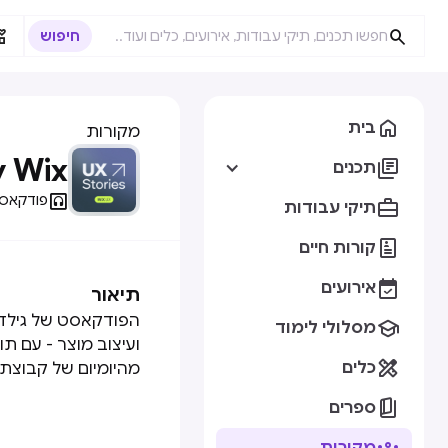



בית
מקורות
y Wix

תכנים

פודקאס

תיקי עבודות

קורות חיים

אירועים
תיאור
הפודקאסט של גילדת 

מסלולי לימוד
ועיצוב מוצר - עם ת

כלים
מהיומיום של קבוצת 

ספרים
