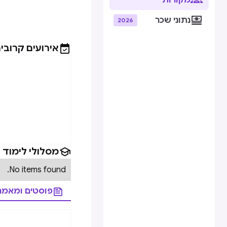
מקורות

נתוני שכר
2026

אירועים קרובי

מסלולי לימוד
No items found.

פוסטים ומאמר