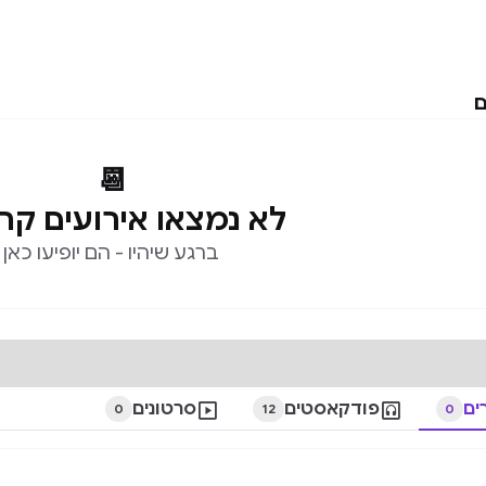
ם
📆
לא נמצאו אירועים קר
ברגע שיהיו - הם יופיעו כאן
ים

פודקאסטים

סרטונים
0
12
0