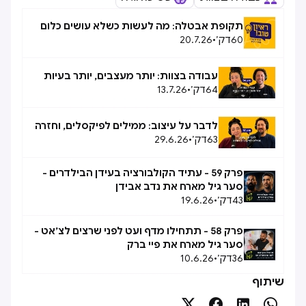
תקופת אבטלה: מה לעשות כשלא עושים כלום
60
דק׳
•
20.7.26
עבודה בצוות: יותר מעצבים, יותר בעיות
64
דק׳
•
13.7.26
לדבר על עיצוב: ממילים לפיקסלים, וחזרה
63
דק׳
•
29.6.26
פרק 59 - עתיד הקולבורציה בעידן הבילדרים -
סער גיל מארח את נדב אבידן
43
דק׳
•
19.6.26
פרק 58 - תתחילו מדף ועט לפני שרצים לצ׳אט -
סער גיל מארח את פיי ברק
36
דק׳
•
10.6.26
שיתוף



