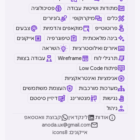
מתודות ושיטות עבודה
פסיכולוגיה
כלים
מיקרוקופי
ג'וניורים
פרוטוטייפ
מוקאפים והדמיות
צבעים
בינה מלאכותית
טיפוגרפיה
אייקונים
איורים ואילוסטרציות
השראה
תרגילי לוח
Wireframe
עבודה בצוות
Low Code פיתוח
אנימציות ואינטראקציות
מערכות מורכבות
העצמת משתמשים
נגישות
מנטורינג
דיזיין סיסטם
ניהול



אודות
לינקדאין
קבוצת וואטסאפ

anoda.ux@gmail.com
icons8 :אייקונים