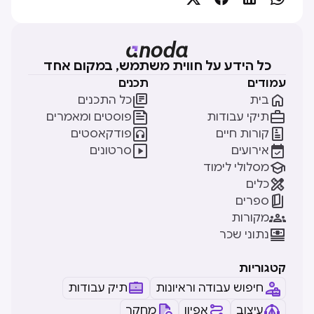
כל הידע על חווית משתמש, במקום אחד
עמודים
תכנים


בית
כל התכנים


תיקי עבודות
פוסטים ומאמרים


קורות חיים
פודקאסטים


אירועים
סרטונים

מסלולי לימוד

כלים

ספרים

מקורות

נתוני שכר
קטגוריות
חיפוש עבודה וראיונות
תיק עבודות
עיצוב
אפיון
מחקר