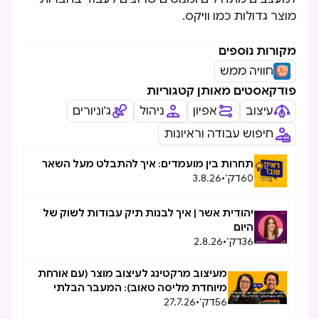
מוצר גדולות כמו וויקס.
מקורות נוספים
חוויה ממש
פודקאסטים מאותן קטגוריות
עיצוב
אפיון
ניהול
ג'וניורים
חיפוש עבודה וראיונות
תחרות בין מועמדים: איך להתבלט מעל השאר
60
דק׳
•
3.8.26
יהודית אשר | איך לבנות תיק עבודות לשוק של
היום
36
דק׳
•
2.8.26
מעיצוב מרקטינג לעיצוב מוצר (עם אורחת
מיוחדת מליסה טאוב): המעבר הבלתי
56
דק׳
•
27.7.26
אפשרי, אפשרי