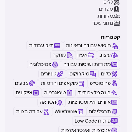

כלים

ספרים

מקורות

נתוני שכר
קטגוריות
חיפוש עבודה וראיונות
תיק עבודות
עיצוב
אפיון
מחקר
מתודות ושיטות עבודה
פסיכולוגיה
כלים
מיקרוקופי
ג'וניורים
פרוטוטייפ
מוקאפים והדמיות
צבעים
בינה מלאכותית
טיפוגרפיה
אייקונים
איורים ואילוסטרציות
השראה
תרגילי לוח
Wireframe
עבודה בצוות
Low Code פיתוח
אנימציות ואינטראקציות