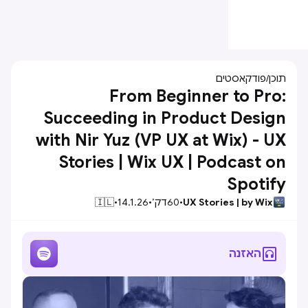
תוכן
/
פודקאסטים
From Beginner to Pro:
Succeeding in Product Design
with Nir Yuz (VP UX at Wix) - UX
Stories | Wix UX | Podcast on
Spotify
UX Stories | by Wix
•
60
דק׳
•
14.1.26
•
🇮🇱


האזנה