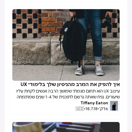
מרכזיים שמבליטים אותו: הקשר, היקף, רציונל, חזותי
והשפעה.
איך להפיק את המרב מהניסיון שלך בלימודי UX

עיצוב UX הוא תחום מגמתי שמושך הרבה אנשים לקחת עליו
שיעורים. נניח שאתה נרשם לתוכנית של 1-4 שנים שמתמחה
Tiffany Eaton
בתחום. זה יכול להיות מכריע בהתחלה כי אתה רוצה לנצל את
6
דק׳
•
18.7.18
•
🇺🇸
כל המשאבים ולמצוא עבודה. מניסיוני במכללה לעיצוב, הנה
כמה טיפים להפקת המקסימום מהמכללה כמתמחה בעיצוב
UX.בקולג', אני זוכר את עיצוב UX כתחום שבו בכיתה
המסיימת 4 שנים לפני שלי היו פחות מ-20 אנשים. כעת כיתת