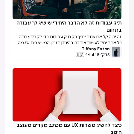
תיק עבודות זה לא הדבר היחידי שישיג לך עבודה

בתחום
זה יהיה קל אם אתה צריך רק תיק עבודות כדי לקבל עבודה.
כל אחד יכול לעשות את זה בהינתן הזמן והמשאבים.אז מה
Tiffany Eaton
הסוד שמתעלה על התיק עבודות? אתה.להחזיק תיק עבודות
5
דק׳
•
16.4.18
•
🇺🇸
טוב לא מתייחס למה שנדרש כדי לבצע עבודה, והוא לא עונה
על כל השאלות עליך. זה לא הוגן לבסס מועמד רק על איכות
עבודתו, אלא על אופן עבודתו.הנה כמה סיבות מדוע תיק
העבודות אינו הדבר היחיד שמגייסים מתמקדים בו כאשר
מחפשים מועמד אידיאלי וכיצד הם מחליטים האם כדאי
להשקיע במועמד או לא.
כיצד להשיג משרות UX עם מכתב מקדים מעוצב

היטב