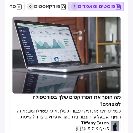

פוסטים ומאמרים

פודקאסטים

סרטונים
0
7
מה הופך את הפרויקטים שלך בפורטפוליו

למצוינים?
כשאתה יוצר את תיק העבודות שלך, אתה עשוי לחשוב: איזה
רעיון הוא בעל ערך עבור בית ספר או פרויקט צדדי? קיימת
Tiffany Eaton
תפיסה שגויה שרעיונות מסוימים יביאו לפרויקטים גדולים.
5
דק׳
•
15.7.19
•
🇺🇸
למעשה, לפרויקט פורטפוליו עיצוב טוב יש חמישה מרכיבים