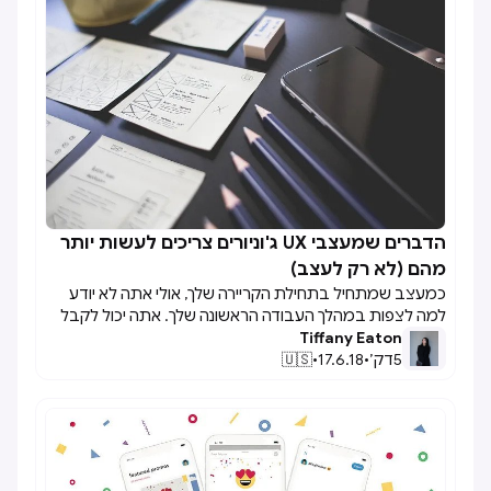
המסיימים כמה שנים אחריי היא פי שניים או משולשים
מהמספר הזה. מה קרה? ככל שהטכנולוגיה גדלה, הביקוש
לעיצוב UX הולך וגדל גם כן. זה אומר שאנשים בוחרים בעיצוב
כמסלול קריירה ואחת הדרכים לעשות זאת היא דרך
המכללה.נניח שאתה נרשם לתוכנית של 1-4 שנים שמתמחה
בתחום. זה יכול להיות מכריע בהתחלה כי אתה רוצה לנצל את
כל המשאבים ולמצוא עבודה. מניסיוני במכללה לעיצוב, הנה
כמה טיפים להפקת המקסימום מהמכללה כמתמחה בעיצוב
UX.
הדברים שמעצבי UX ג'וניורים צריכים לעשות יותר

מהם (לא רק לעצב)
כמעצב שמתחיל בתחילת הקריירה שלך, אולי אתה לא יודע
למה לצפות במהלך העבודה הראשונה שלך. אתה יכול לקבל
Tiffany Eaton
הרבה עבודה ובגלל שאתה המעצב החדש בצוות, אתה עושה
5
דק׳
•
17.6.18
•
🇺🇸
דברים ללא עוררין. אולי אתה חושב שמצפים ממך לדעת הכל
כי אף אחד לא אמר שאתה צריך לחפש את הדברים שאתה
צריך כדי לעזור לך.לאחר שעבדתי בתעשיית העיצוב כמעט כל
קיץ בקולג', למדתי דבר או שניים על איך מעצב חדש, כמוני, יכול
לנווט בין אתגרים וללמוד בסביבות המבוססות על מסרים
מרומזים של מה אנחנו צריכים או לא צריכים לַעֲשׂוֹת. הכרת
הכלים והטכניקות הבסיסיות של עיצוב טוב היא חיונית, אבל