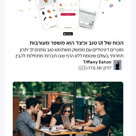
הפרטים הקטנים סביב אופן העבודה הם שיכולים לעזור לנו
להתקדם ולפתוח דלתות. הנה כמה טיפים שמעצבים בצמיחה
צריכים לקחת בחשבון במהלך השנה הראשונה שלהם בעבודה
כדי להאיץ את צמיחת הקריירה.
הכוח של UI טוב וכיצד הוא משפר מעורבות

מוצרים דיגיטליים עם ממשק משתמש טוב נותנים לך יתרון
תחרותי בעולם שצומח ללא הרף שבו חברות מתחילות להבין
Tiffany Eaton
את החשיבות של חווית משתמש טובה. כתוצאה מכך, הם
7
דק׳
•
17.5.18
•
🇺🇸
יוצרים פתרונות פונקציונליים ואלגנטיים תוך שיפור חיי היומיום
של אנשים.כשאנחנו חושבים על מה הופך ממשק טוב, לעתים
קרובות אנחנו חושבים על איך הוא נראה או כפי שמכנים אותו
מעצבים, ממשק המשתמש או הוויזואליה. חזותיים הופכים את
האפליקציות לנגישות כשהן מגשרות בין פונקציונליות
ואסתטיקה. זה מבטיח מעורבות טובה יותר של משתמשים
והנאה כללית מכיוון שהוא מקשה על הבנת מושגים/משימות
נגישות ו"קלות".