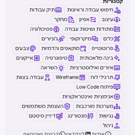
קטגוריות
חיפוש עבודה וראיונות
תיק עבודות
עיצוב
אפיון
מחקר
מתודות ושיטות עבודה
פסיכולוגיה
כלים
מיקרוקופי
ג'וניורים
פרוטוטייפ
מוקאפים והדמיות
צבעים
בינה מלאכותית
טיפוגרפיה
אייקונים
איורים ואילוסטרציות
השראה
תרגילי לוח
Wireframe
עבודה בצוות
Low Code פיתוח
אנימציות ואינטראקציות
מערכות מורכבות
העצמת משתמשים
נגישות
מנטורינג
דיזיין סיסטם
ניהול



אודות
לינקדאין
קבוצת וואטסאפ