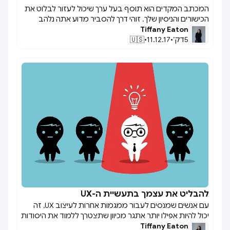
המכתב המקדים הוא תוסף בעל ערך שיכול לעזור לבלוט את
הכישורים והניסיון שלך. זוהי דרך להסביר מדוע אתה נלהב
Tiffany Eaton
מהתפקיד שאתה מגיש מועמדות ויכולה לעזור למגייסים
5
דק׳
•
11.12.17
•
🇺🇸
להחליט מי להתקדם לשלב הראיונות. אחרי הכל, מגייס רוצה
לבחור אנשים שיש להם את הכישורים והעניין לעסוק בתפקיד,
שכן זה יכול לגרום לתחלופה פחותה ופוטנציאל פחות זמן
לעבור בין מועמדים רבים. הנה כמה טיפים שעזרו לי לעצב
מכתבי כיסוי מושכים ומשכו את תשומת הלב של חברות ענק
כמו פייסבוק וגוגל.
להבליט את עצמך בתעשיית ה-UX

עם אנשים שמנסים לעבור ממגמות אחרות לעיצוב UX, זה
יכול להיות אפילו יותר אתגר מכיוון שתצטרך ללמוד את היסודות
Tiffany Eaton
הבסיסיים של UX בדיוק כמו כל אחד אחר שהתחיל בתחום.