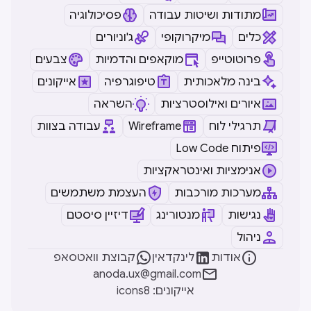
מתודות ושיטות עבודה
פסיכולוגיה
כלים
מיקרוקופי
ג'וניורים
פרוטוטייפ
מוקאפים והדמיות
צבעים
בינה מלאכותית
טיפוגרפיה
אייקונים
איורים ואילוסטרציות
השראה
תרגילי לוח
Wireframe
עבודה בצוות
Low Code פיתוח
אנימציות ואינטראקציות
מערכות מורכבות
העצמת משתמשים
נגישות
מנטורינג
דיזיין סיסטם
ניהול



אודות
לינקדאין
קבוצת וואטסאפ

anoda.ux@gmail.com
icons8 :אייקונים