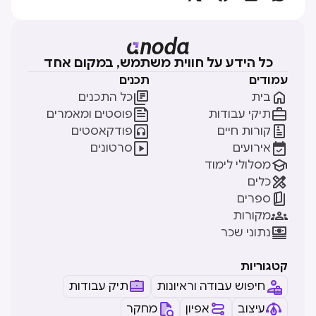
כל הידע על חווית משתמש, במקום אחד
עמודים
תכנים


בית
כל התכנים


תיקי עבודות
פוסטים ומאמרים


קורות חיים
פודקאסטים


אירועים
סרטונים

מסלולי לימוד

כלים

ספרים

מקורות

נתוני שכר
קטגוריות
חיפוש עבודה וראיונות
תיק עבודות
עיצוב
אפיון
מחקר