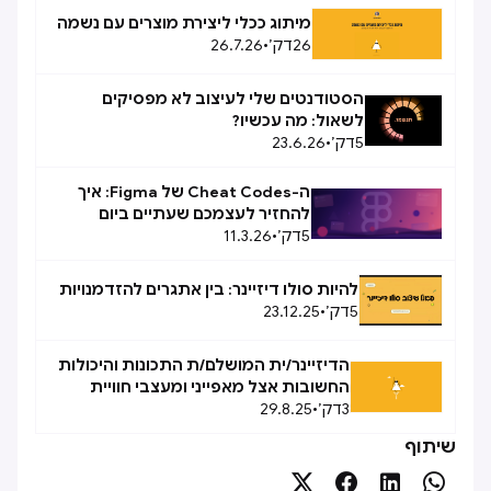
מיתוג ככלי ליצירת מוצרים עם נשמה
26
דק׳
•
26.7.26
הסטודנטים שלי לעיצוב לא מפסיקים
לשאול: מה עכשיו?
5
דק׳
•
23.6.26
ה-Cheat Codes של Figma: איך
להחזיר לעצמכם שעתיים ביום
5
דק׳
•
11.3.26
להיות סולו דיזיינר: בין אתגרים להזדמנויות
5
דק׳
•
23.12.25
הדיזיינר/ית המושלם/ת התכונות והיכולות
החשובות אצל מאפייני ומעצבי חוויית
3
דק׳
•
משתמש
29.8.25
שיתוף



