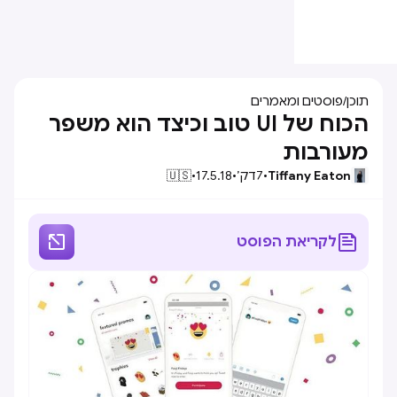
תוכן
/
פוסטים ומאמרים
הכוח של UI טוב וכיצד הוא משפר
מעורבות
Tiffany Eaton
•
7
דק׳
•
17.5.18
•
🇺🇸


לקריאת הפוסט