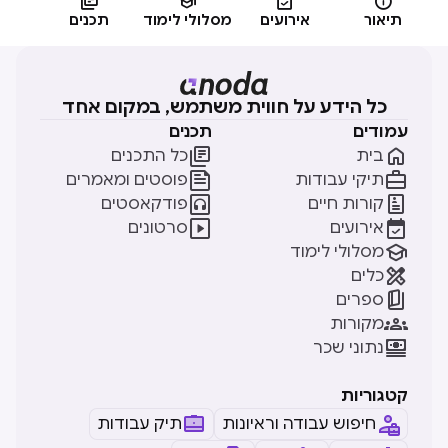




תיאור
אירועים
מסלולי לימוד
תכנים
כל הידע על חווית משתמש, במקום אחד
עמודים
תכנים


בית
כל התכנים


תיקי עבודות
פוסטים ומאמרים


קורות חיים
פודקאסטים


אירועים
סרטונים

מסלולי לימוד

כלים

ספרים

מקורות

נתוני שכר
קטגוריות
חיפוש עבודה וראיונות
תיק עבודות