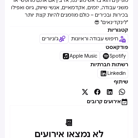
מפיקים הוא בראש מעייננו, אז בין אם אתם מחפשי או
משני עבודה, יזמים, אקדמאיים, אנשי שיווק, גיוס ואפילו
בכירות ובכירים – כולם מוזמנים להיות קצת יותר
"לינקדינאים" 😎
קטגוריות
חיפוש עבודה וראיונות
ג'וניורים
פודקאסט


Apple Music
Spotify
רשתות חברתיות

Linkedin
שיתוף





אירועים קרובים
📆
לא נמצאו אירועים