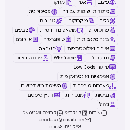
עיצוב
אפיון
מחקר
מתודות ושיטות עבודה
פסיכולוגיה
כלים
מיקרוקופי
ג'וניורים
פרוטוטייפ
מוקאפים והדמיות
צבעים
בינה מלאכותית
טיפוגרפיה
אייקונים
איורים ואילוסטרציות
השראה
תרגילי לוח
Wireframe
עבודה בצוות
Low Code פיתוח
אנימציות ואינטראקציות
מערכות מורכבות
העצמת משתמשים
נגישות
מנטורינג
דיזיין סיסטם
ניהול



אודות
לינקדאין
קבוצת וואטסאפ

anoda.ux@gmail.com
icons8 :אייקונים