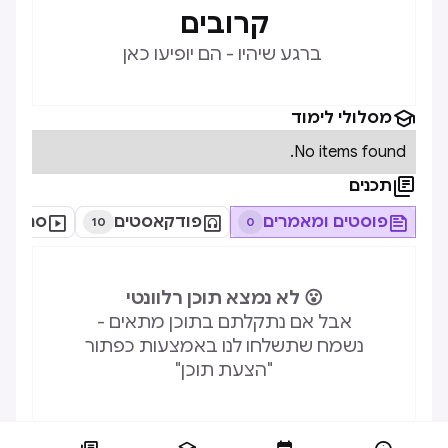
קרובים
ברגע שיהיו - הם יופיעו כאן

מסלולי לימוד
No items found.

תכנים

פוסטים ומאמרים

פודקאסטים

סרטוני
10
0
😮 לא נמצא תוכן רלוונטי
אבל אם נתקלתם בתוכן מתאים -
נשמח שתשלחו לנו באמצעות כפתור
"הצעת תוכן"