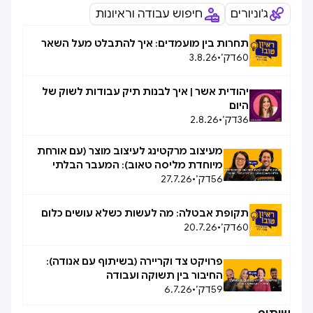
ג'וניורים
חיפוש עבודה וראיונות
תחרות בין מועמדים: איך להתבלט מעל השאר
60
דק׳
•
3.8.26
יהודית אשר | איך לבנות תיק עבודות לשוק של
היום
36
דק׳
•
2.8.26
מעיצוב מרקטינג לעיצוב מוצר (עם אורחת
מיוחדת מליסה טאוב): המעבר הבלתי
56
דק׳
•
27.7.26
אפשרי, אפשרי
תקופת אבטלה: מה לעשות כשלא עושים כלום
60
דק׳
•
20.7.26
פרויקט צד וקריירה (בשיתוף עם אנודה):
החיבור בין תשוקה ועבודה
59
דק׳
•
6.7.26