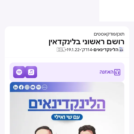
תוכן
/
פודקאסטים
רושם ראשוני בלינקדאין
הלינקדינאים
•
14
דק׳
•
19.1.22
•
🇮🇱



האזנה