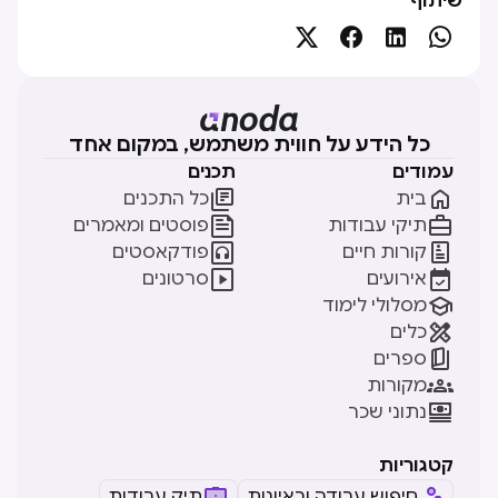
שיתוף




כל הידע על חווית משתמש, במקום אחד
עמודים
תכנים


בית
כל התכנים


תיקי עבודות
פוסטים ומאמרים


קורות חיים
פודקאסטים


אירועים
סרטונים

מסלולי לימוד

כלים

ספרים

מקורות

נתוני שכר
קטגוריות
חיפוש עבודה וראיונות
תיק עבודות