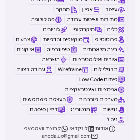
עיצוב
אפיון
מחקר
מתודות ושיטות עבודה
פסיכולוגיה
כלים
מיקרוקופי
ג'וניורים
פרוטוטייפ
מוקאפים והדמיות
צבעים
בינה מלאכותית
טיפוגרפיה
אייקונים
איורים ואילוסטרציות
השראה
תרגילי לוח
Wireframe
עבודה בצוות
Low Code פיתוח
אנימציות ואינטראקציות
מערכות מורכבות
העצמת משתמשים
נגישות
מנטורינג
דיזיין סיסטם
ניהול



אודות
לינקדאין
קבוצת וואטסאפ

anoda.ux@gmail.com