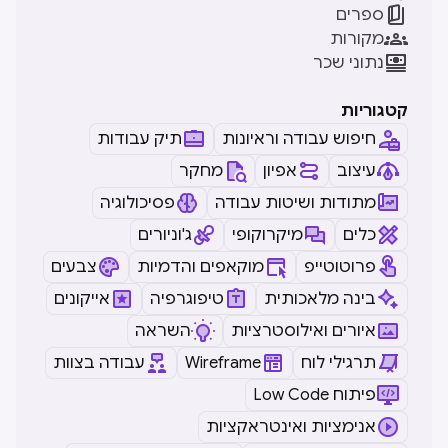

ספרים

מקורות

נתוני שכר
קטגוריות
חיפוש עבודה וראיונות
תיק עבודות
עיצוב
אפיון
מחקר
מתודות ושיטות עבודה
פסיכולוגיה
כלים
מיקרוקופי
ג'וניורים
פרוטוטייפ
מוקאפים והדמיות
צבעים
בינה מלאכותית
טיפוגרפיה
אייקונים
איורים ואילוסטרציות
השראה
תרגילי לוח
Wireframe
עבודה בצוות
Low Code פיתוח
אנימציות ואינטראקציות