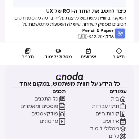
כיצד לחשב את החזר ה-ROI של UX

השקעה בחוויית משתמש מייצגת עלייה ברמה מהסטנדרטים
הטובים מספיק לשחרור, שיש לה השפעות מתמשכות על
Pencil & Paper
שיפור המוניטין, צמיחת המותג, חיזוק התרבות הפנימית ורושם
6
דק׳
•
3.12.20
•
🇺🇸
ראשוני משופר למאמצי המכירות.תחום חווית המשתמש צמח
מספיק במוניטין שבו אנחנו כבר לא צריכים להצדיק את הנוהג
שלנו. פונים אלינו חברות שרוצות להישאר רלוונטיות, יודעות את




הערך ש-UX יכול להביא, אך צריכות להמציא את העניין העסקי
תיאור
אירועים
מסלולי לימוד
תכנים
לכך.דף זה ינחה אותך בעת חישוב החזר ה-ROI עבור השקעת
UX עבור יישום התוכנה הארגונית שלך. זה יספק לך רעיונות איך
להצדיק את ההוצאה שלך ואת התזמון שלה. מושגים מסוימים
הם יותר קונקרטיים בעוד שאחרים הם הנחיה כללית יותר עבורך
כל הידע על חווית משתמש, במקום אחד
לפרש בהקשר של העסק שלך.
עמודים
תכנים


בית
כל התכנים


תיקי עבודות
פוסטים ומאמרים


קורות חיים
פודקאסטים


אירועים
סרטונים

מסלולי לימוד

כלים