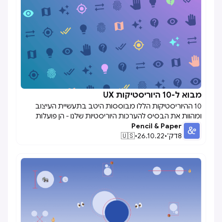
זרימות עבודה של UX ארגוני, עם מחזיקי עניין ומשתמשים
רבים מעורבים.אם אינך בטוח מאיפה להתחיל בכל הנוגע
לתיעוד עיצוב, אל תחפש עוד: במאמר זה, אנו מגישים טיפים
חמים כיצד לתעד את הדברים שלך ולהצליח יותר בעבודת
העיצוב שלך.
מבוא ל-10 היוריסטיקות UX

10 ההיוריסטיקות הללו מבוססות היטב בתעשיית העיצוב
ומהוות את הבסיס להערכות היוריסטיות שלנו - הן פועלות
Pencil & Paper
כהנחיות והן כדרכים למדידת שימושיות במצבים שונים. במקום
8
דק׳
•
26.10.22
•
🇺🇸
לחקור אותם במבט ממעוף הציפור ליישום רחב יותר, בואו
נחקור כמה דוגמאות לאופן שבו היוריסטיקות אלה יכולות לחול
על מוצרי ארגונים ו-SaaS בדרכים אמיתיות וקונקרטיות.