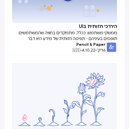
היררכי חזותית בUI

ממשקי משתמש, ככלל, מתמקדים בחוויה שהמשתמשים
תופסים בעיניהם - תפיסה חזותית של מידע היא דבר
Pencil & Paper
רב-ממדי המשמש לתת למשתמשים את הרמזים הדרושים
6
דק׳
•
4.10.22
•
🇺🇸
להם כדי ליצור אינטראקציה עם ממשק המשתמש, כמו גם את
היכולת לנתח ולהבין הנתונים שהם רואים, כדי שיוכלו לקבל
החלטות מושכלות. הדרישות של אינטראקציה עם המשתמש
כמו גם תפיסת מידע מועצמות ביישומי תוכנה ארגוניים, מכיוון
שהם משרתים מקרי שימוש מורכבים, זרימות עבודה ומערכי
נתונים.