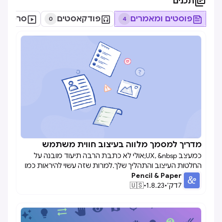

תכנים

פוסטים ומאמרים

פודקאסטים

סרטונים
0
4
מדריך למסמך מלווה בעיצוב חווית משתמש

כמעצב UX, &nbsp;אולי לא כתבת הרבה תיעוד מובנה על
החלטות העיצוב והתהליך שלך.למרות שזה עשוי להיראות כמו
Pencil & Paper
עבודה ראויה שאין לך זמן לה, תעדוף התרגול של כתיבת
7
דק׳
•
1.8.23
•
🇺🇸
דברים שווה את המאמץ. על ידי תיעוד העבודה שלך, תעשה
סדר בכאוס בפיתוח התוכנה, תרגיש מדהים לגבי מה שהשגת,
ותשתף פעולה טוב יותר עם כל הצוות. תיעוד עיצוב הוא חיוני
במיוחד כאשר אתה עובד על ערכות תכונות מורכבות עבור