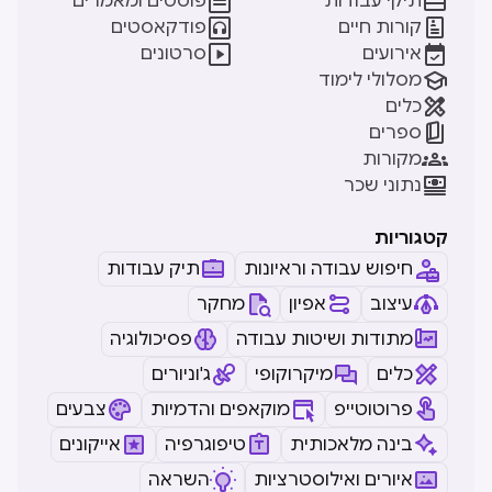


תיקי עבודות
פוסטים ומאמרים


קורות חיים
פודקאסטים


אירועים
סרטונים

מסלולי לימוד

כלים

ספרים

מקורות

נתוני שכר
קטגוריות
חיפוש עבודה וראיונות
תיק עבודות
עיצוב
אפיון
מחקר
מתודות ושיטות עבודה
פסיכולוגיה
כלים
מיקרוקופי
ג'וניורים
פרוטוטייפ
מוקאפים והדמיות
צבעים
בינה מלאכותית
טיפוגרפיה
אייקונים
איורים ואילוסטרציות
השראה