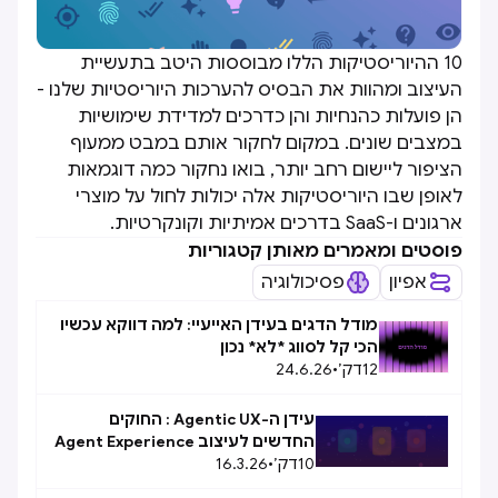
10 ההיוריסטיקות הללו מבוססות היטב בתעשיית
העיצוב ומהוות את הבסיס להערכות היוריסטיות שלנו -
הן פועלות כהנחיות והן כדרכים למדידת שימושיות
במצבים שונים. במקום לחקור אותם במבט ממעוף
הציפור ליישום רחב יותר, בואו נחקור כמה דוגמאות
לאופן שבו היוריסטיקות אלה יכולות לחול על מוצרי
ארגונים ו-SaaS בדרכים אמיתיות וקונקרטיות.
פוסטים ומאמרים מאותן קטגוריות
אפיון
פסיכולוגיה
מודל הדגים בעידן האייעיי: למה דווקא עכשיו
הכי קל לסווג *לא* נכון
12
דק׳
•
24.6.26
עידן ה-Agentic UX : החוקים
החדשים לעיצוב Agent Experience
10
(AX)
דק׳
•
16.3.26