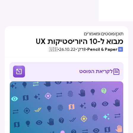
תוכן
/
פוסטים ומאמרים
מבוא ל-10 היוריסטיקות UX
Pencil & Paper
•
8
דק׳
•
26.10.22
•
🇺🇸


לקריאת הפוסט