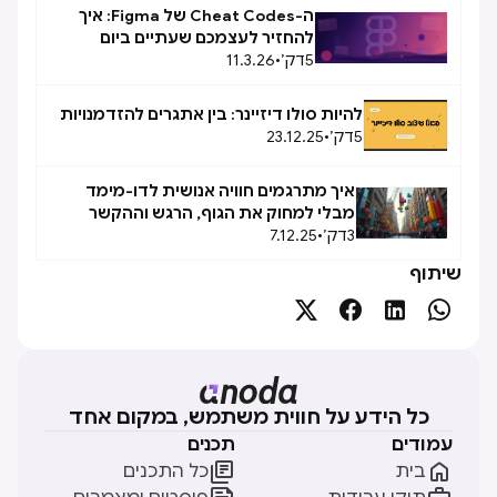
ה-Cheat Codes של Figma: איך
להחזיר לעצמכם שעתיים ביום
5
דק׳
•
11.3.26
להיות סולו דיזיינר: בין אתגרים להזדמנויות
5
דק׳
•
23.12.25
איך מתרגמים חוויה אנושית לדו-מימד
מבלי למחוק את הגוף, הרגש וההקשר
3
דק׳
•
7.12.25
המקורי שלה
שיתוף




כל הידע על חווית משתמש, במקום אחד
עמודים
תכנים


בית
כל התכנים