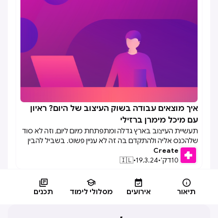
איך מוצאים עבודה בשוק העיצוב של היום? ראיון

עם מיכל מימרן ברזילי
תעשיית העיצוב בארץ גדלה ומתפתחת מיום ליום, וזה לא סוד
שלהכנס אליה ולהתקדם בה זה לא עניין פשוט. בשביל להבין
Create
מבפנים איך זה עובד, מה חשוב לדעת וממה כדאי להיזהר
10
דק׳
•
19.3.24
•
🇮🇱
נפגשתי עם מיכל מימרן ברזילי בעלת חברת Diviners
המתמחה בגיוס מעצבים. מיכל שיתפה מנקודת המבט שלה,
וחלקה טיפים שכל מי שמחפש עבודה בתעשייה שלנו חייב




לדעת, ויותר מזה – נתנה כלים אמיתיים שכל מעצב יכול ליישם
תיאור
אירועים
מסלולי לימוד
תכנים
כדי לקחת את הקריירה שלו בידיים.