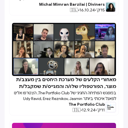
Michal Mimran Barzilai | Diviners
פידבק רלוונטי, ושמירה על מיתוג אישי מקצועי. היא מעודדת
5
דק׳
•
16.10.24
•
🇮🇱
לחשוב היטב לפני כל צעד כדי להימנע מטעויות שעלולות
לפגוע בתדמיתם המקצועית.
מאחורי הקלעים של מערכת היחסים בין מעצב/ת

מוצר, הפורטפוליו שלו/ה והמגייס/ת שמקבל/ת
במפגש הפתיחה החגיגי של The Portfolio Club, הצטרפו אלינו
אותו
לפאנל איכותי ביותר Udy Ravid, Erez Reznikov, Jasmin
Weizman ו-Michal Mimran Barzilai 🪄🎗 האחת והיחידה!
The Portfolio Club
1
דק׳
•
12.9.24
•
🇮🇱