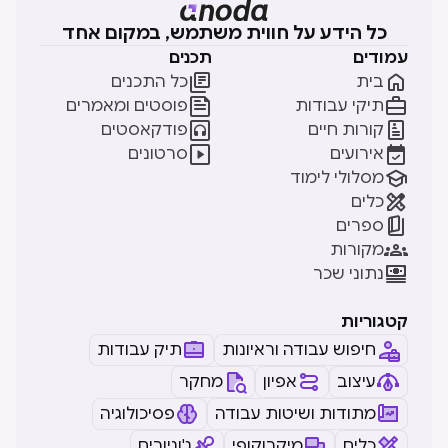
כל הידע על חווית משתמש, במקום אחד
עמודים
תכנים


בית
כל התכנים


תיקי עבודות
פוסטים ומאמרים


קורות חיים
פודקאסטים


אירועים
סרטונים

מסלולי לימוד

כלים

ספרים

מקורות

נתוני שכר
קטגוריות
חיפוש עבודה וראיונות
תיק עבודות
עיצוב
אפיון
מחקר
מתודות ושיטות עבודה
פסיכולוגיה
כלים
מיקרוקופי
ג'וניורים