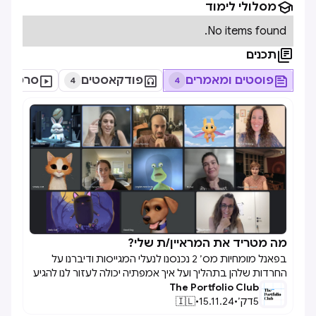

מסלולי לימוד
No items found.

תכנים

פוסטים ומאמרים

פודקאסטים

סרטונים
4
4
מה מטריד את המראיין/ת שלי?

בפאנל מומחיות מס׳ 2 נכנסנו לנעלי המגייסות ודיברנו על
החרדות שלהן בתהליך ועל איך אמפתיה יכולה לעזור לנו להגיע
The Portfolio Club
רחוק יותר בשלבי הגיוס. השתתפו בפאנל Michal Ninburg
5
דק׳
•
15.11.24
•
🇮🇱
Karalnik , Rotem Binheim, Erez Reznikov ו Michal Mimran
Barzilai 🪄🎗!