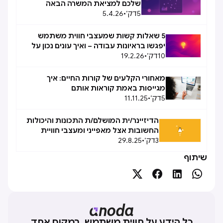
שלכם למציאת המשרה הבאה
5
דק׳
•
5.4.26
5 שאלות קשות שמעצבי חווית משתמש
יפגשו בראיונות עבודה – ואיך עונים נכון על
10
דק׳
•
כל שאלה
19.2.26
מאחורי הקלעים של קורות החיים: איך
מגייסות באמת קוראות אותם
5
דק׳
•
11.11.25
הדיזיינר/ית המושלם/ת התכונות והיכולות
החשובות אצל מאפייני ומעצבי חוויית
3
דק׳
•
משתמש
29.8.25
שיתוף




כל הידע על חווית משתמש, במקום אחד