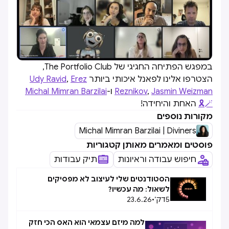
במפגש הפתיחה החגיגי של The Portfolio Club,
הצטרפו אלינו לפאנל איכותי ביותר
Erez
,
Udy Ravid
Jasmin Weizman
,
Reznikov
ו-
Michal Mimran Barzilai
🪄🎗
האחת והיחידה!
מקורות נוספים
Michal Mimran Barzilai | Diviners
פוסטים ומאמרים מאותן קטגוריות
חיפוש עבודה וראיונות
תיק עבודות
הסטודנטים שלי לעיצוב לא מפסיקים
לשאול: מה עכשיו?
5
דק׳
•
23.6.26
למה מיזם עצמאי הוא האס הכי חזק