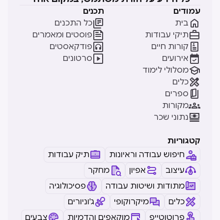
עמודים
תכנים


בית
כל התכנים


תיקי עבודות
פוסטים ומאמרים


קורות חיים
פודקאסטים


אירועים
סרטונים

מסלולי לימוד

כלים

ספרים

מקורות

נתוני שכר
קטגוריות
חיפוש עבודה וראיונות
תיק עבודות
עיצוב
אפיון
מחקר
מתודות ושיטות עבודה
פסיכולוגיה
כלים
מיקרוקופי
ג'וניורים
פרוטוטייפ
מוקאפים והדמיות
צבעים