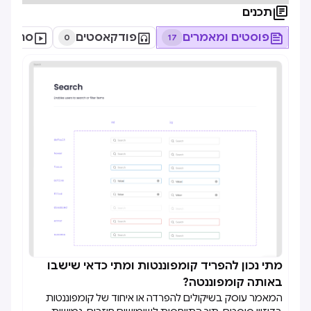

תכנים

פוסטים ומאמרים

פודקאסטים

סרטוני
0
17
מתי נכון להפריד קומפוננטות ומתי כדאי שישבו

באותה קומפוננטה?
המאמר עוסק בשיקולים להפרדה או איחוד של קומפוננטות