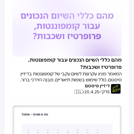
מהם כללי השיום הנכונים עבור קומפוננטות,

פרופרטיז ושכבות?
המאמר מציג עקרונות לשיום עקבי של קומפוננטות בדיזיין
סיסטם, כולל שימוש בשמות תיאוריים, מבנה היררכי ברור,
דיזיין סיסטם
והבחנה בין קומפוננטות בסיסיות למורכבות, במטרה לשפר
5
דק׳
•
20.4.25
•
🇮🇱
את הסדר והנגישות במערכת.