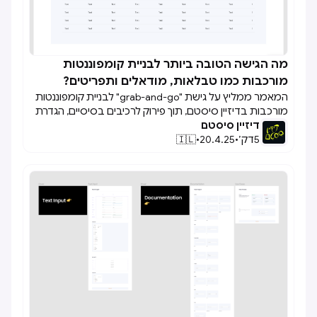
מה הגישה הטובה ביותר לבניית קומפוננטות

מורכבות כמו טבלאות, מודאלים ותפריטים?
המאמר ממליץ על גישת "grab-and-go" לבניית קומפוננטות
מורכבות בדיזיין סיסטם, תוך פירוק לרכיבים בסיסיים, הגדרת
דיזיין סיסטם
קומפוזיציות נפוצות וסימון אזורים גמישים, כדי לאפשר גמישות
5
דק׳
•
20.4.25
•
🇮🇱
בשימוש ושמירה על עקביות בעיצוב.