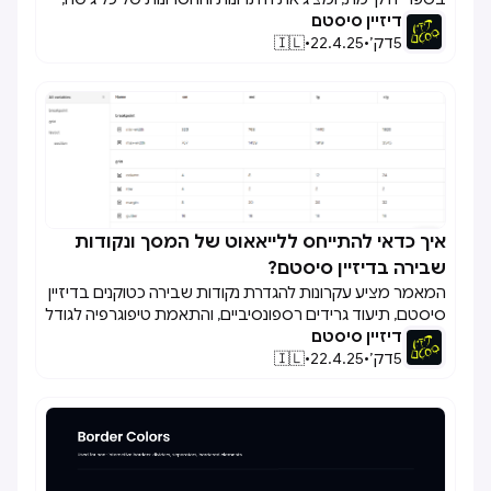
דיזיין סיסטם
תוך התייחסות לשיקולים כמו התאמה למותג, משאבים זמינים,
5
דק׳
•
22.4.25
•
🇮🇱
גמישות, תחזוקה ותלות חיצונית.
איך כדאי להתייחס ללייאאוט של המסך ונקודות

שבירה בדיזיין סיסטם?
המאמר מציע עקרונות להגדרת נקודות שבירה כטוקנים בדיזיין
סיסטם, תיעוד גרידים רספונסיביים, והתאמת טיפוגרפיה לגודל
דיזיין סיסטם
המסך, במטרה לשמור על עקביות וחוויית משתמש טובה בכל
5
המכשירים.
דק׳
•
22.4.25
•
🇮🇱