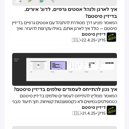
איך לארגן ולנהל אסטים גרפיים, לדוג’ איורים,

בדיזיין סיסטם?
המאמר מציע דרך מסודרת להתנהל עם אסטים גרפיים בדיזיין
סיסטם — כולל איך לארגן אותם, באילו עקרונות להיעזר, ואיך
דיזיין סיסטם
לשמור על עקביות לאורך זמן. מי שמתמודד עם עומס של
5
דק׳
•
22.4.25
•
🇮🇱
איורים, אייקונים או וריאנטים – ימצא כאן כמה קווים מנחים
שימושיים.
איך נכון להתייחס לעמודים שלמים בדיזיין סיסטם?

המאמר ממליץ להתייחס לעמודים שלמים בדיזיין סיסטם
כטמפלטים גמישים ולא כקומפוננטות קשיחות, תוך תיעוד מבני
דיזיין סיסטם
גריד, אזורי תוכן, ריווחים והתנהגות רספונסיבית, כדי לאפשר
5
דק׳
•
21.4.25
•
🇮🇱
עקביות וגמישות בעיצוב עמודים שונים.