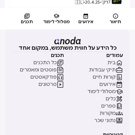
7
דק׳
•
20.4.25
•
🇮🇱




תיאור
אירועים
מסלולי לימוד
תכנים
כל הידע על חווית משתמש, במקום אחד
עמודים
תכנים


בית
כל התכנים


תיקי עבודות
פוסטים ומאמרים


קורות חיים
פודקאסטים


אירועים
סרטונים

מסלולי לימוד

כלים

ספרים

מקורות

נתוני שכר