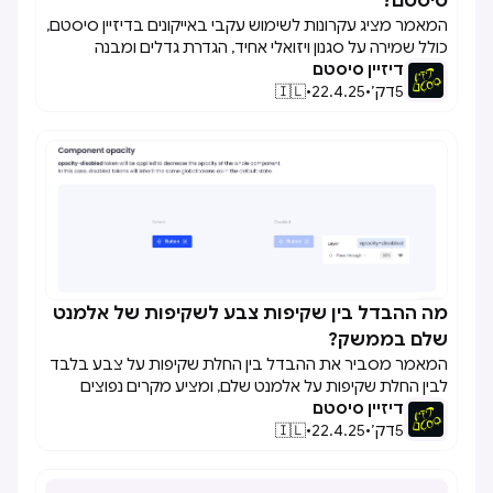
סיסטם?
המאמר מציג עקרונות לשימוש עקבי באייקונים בדיזיין סיסטם,
כולל שמירה על סגנון ויזואלי אחיד, הגדרת גדלים ומבנה
דיזיין סיסטם
אחידים, ארגון האייקונים לפי קטגוריות, ושימוש בשמות ותיאורים
5
דק׳
•
22.4.25
•
🇮🇱
עקביים לשיפור הנגישות והחיפוש.
מה ההבדל בין שקיפות צבע לשקיפות של אלמנט

שלם בממשק?
המאמר מסביר את ההבדל בין החלת שקיפות על צבע בלבד
לבין החלת שקיפות על אלמנט שלם, ומציע מקרים נפוצים
דיזיין סיסטם
לשימוש בכל אחת מהשיטות כדי לשמור על קריאות ועקביות
5
בממשק.
דק׳
•
22.4.25
•
🇮🇱