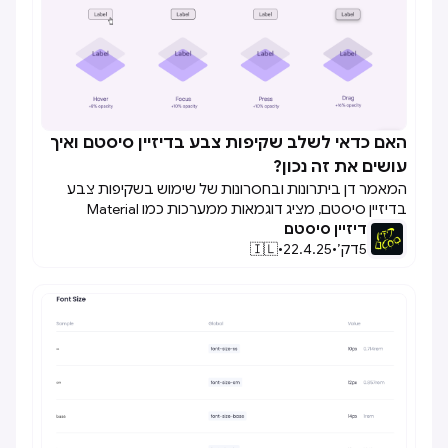
האם כדאי לשלב שקיפות צבע בדיזיין סיסטם ואיך

עושים את זה נכון?
המאמר דן ביתרונות ובחסרונות של שימוש בשקיפות צבע
בדיזיין סיסטם, מציג דוגמאות ממערכות כמו Material
דיזיין סיסטם
Design, ומציע עקרונות לשימוש מושכל בשקיפויות תוך שמירה
5
דק׳
•
על נגישות ועקביות.
22.4.25
•
🇮🇱