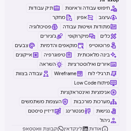
קטגוריות
חיפוש עבודה וראיונות
תיק עבודות
עיצוב
אפיון
מחקר
מתודות ושיטות עבודה
פסיכולוגיה
כלים
מיקרוקופי
ג'וניורים
פרוטוטייפ
מוקאפים והדמיות
צבעים
בינה מלאכותית
טיפוגרפיה
אייקונים
איורים ואילוסטרציות
השראה
תרגילי לוח
Wireframe
עבודה בצוות
Low Code פיתוח
אנימציות ואינטראקציות
מערכות מורכבות
העצמת משתמשים
נגישות
מנטורינג
דיזיין סיסטם
ניהול



אודות
לינקדאין
קבוצת וואטסאפ