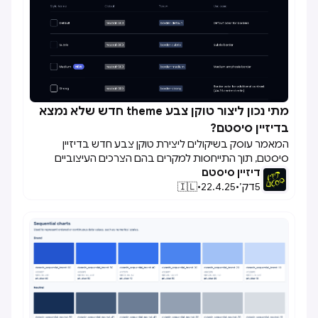
מתי נכון ליצור טוקן צבע theme חדש שלא נמצא

בדיזיין סיסטם?
המאמר עוסק בשיקולים ליצירת טוקן צבע חדש בדיזיין
סיסטם, תוך התייחסות למקרים בהם הצרכים העיצוביים
דיזיין סיסטם
מצדיקים חריגה מהפלטה הקיימת, ומציע קווים מנחים לשמירה
5
דק׳
•
22.4.25
•
🇮🇱
על עקביות וניהול נכון של טוקנים.