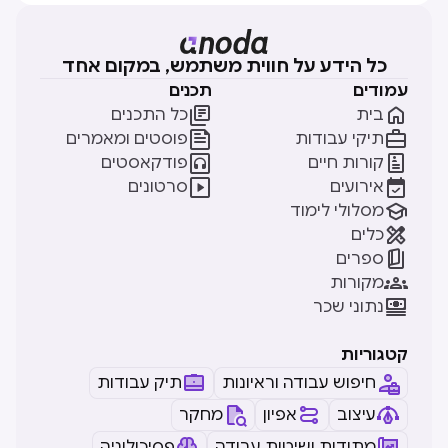
כל הידע על חווית משתמש, במקום אחד
עמודים
תכנים


בית
כל התכנים


תיקי עבודות
פוסטים ומאמרים


קורות חיים
פודקאסטים


אירועים
סרטונים

מסלולי לימוד

כלים

ספרים

מקורות

נתוני שכר
קטגוריות
חיפוש עבודה וראיונות
תיק עבודות
עיצוב
אפיון
מחקר
מתודות ושיטות עבודה
פסיכולוגיה