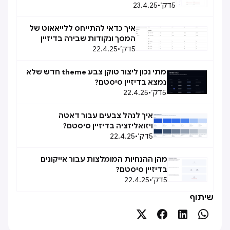
5
דק׳
•
23.4.25
איך כדאי להתייחס ללייאאוט של
המסך ונקודות שבירה בדיזיין
5
דק׳
•
סיסטם?
22.4.25
מתי נכון ליצור טוקן צבע theme חדש שלא
נמצא בדיזיין סיסטם?
5
דק׳
•
22.4.25
איך לנהל צבעים עבור דאטה
ויזואליזציה בדיזיין סיסטם?
5
דק׳
•
22.4.25
מהן ההנחיות המומלצות עבור אייקונים
בדיזיין סיסטם?
5
דק׳
•
22.4.25
שיתוף



